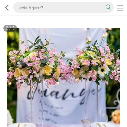
2
/
3