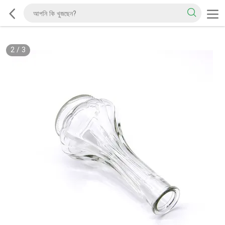
2
/
3