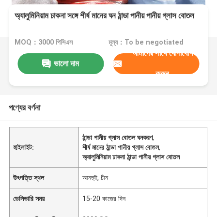
অ্যালুমিনিয়াম ঢাকনা সঙ্গে শীর্ষ মানের ঘন ঠান্ডা পানীয় পানীয় গ্লাস বোতল
MOQ：3000 পিসিএস
মূল্য：To be negotiated
আমাদের সাথে যোগাযোগ
ভালো দাম
করুন
পণ্যের বর্ণনা
ঠান্ডা পানীয় গ্লাস বোতল ঘনকরণ
,
হাইলাইট:
শীর্ষ মানের ঠান্ডা পানীয় গ্লাস বোতল
,
অ্যালুমিনিয়াম ঢাকনা ঠান্ডা পানীয় গ্লাস বোতল
উৎপত্তি স্থল
আনহুই, চীন
ডেলিভারি সময়
15-20 কাজের দিন