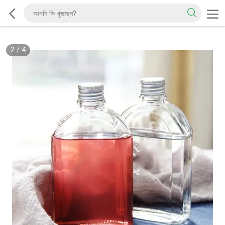
2
/
4