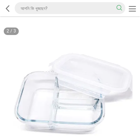
2
/
3