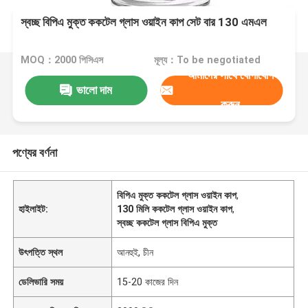
স্বচ্ছ বিপিএ মুক্ত ককটেল গ্লাস ওয়াইন কাপ সেট বার 130 এমএল
MOQ：2000 পিসিএস
মূল্য：To be negotiated
আমাদের সাথে যোগাযোগ
ভালো দাম
করুন
পণ্যের বর্ণনা
বিপিএ মুক্ত ককটেল গ্লাস ওয়াইন কাপ
,
হাইলাইট:
130 মিলি ককটেল গ্লাস ওয়াইন কাপ
,
স্বচ্ছ ককটেল গ্লাস বিপিএ মুক্ত
উৎপত্তি স্থল
আনহুই, চীন
ডেলিভারি সময়
15-20 কাজের দিন