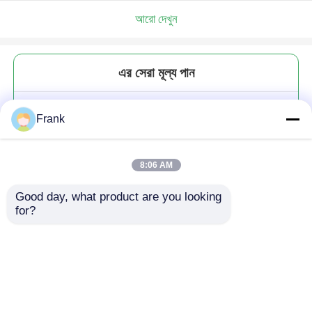
আরো দেখুন
এর সেরা মূল্য পান
স্বচ্ছ বিপিএ মুক্ত ককটেল গ্লাস ওয়াইন কাপ
Frank
সেট বার 130 এমএল
8:06 AM
Good day, what product are you looking 
for?
চালিয়ে
প্রস্তাবিত পণ্য