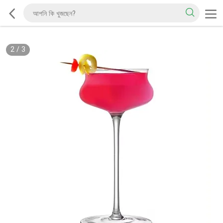
2
/
3