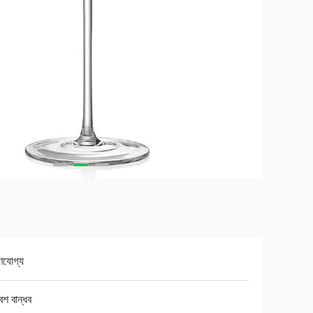
ণযোগ্য
েশ বান্ধব