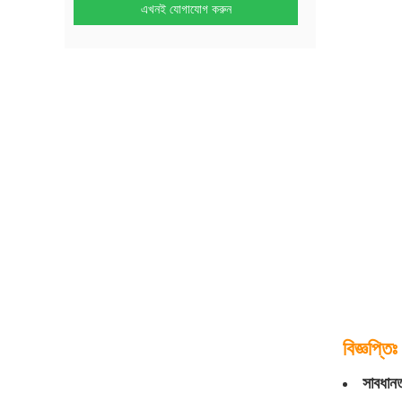
এখনই যোগাযোগ করুন
বিজ্ঞপ্তিঃ
সাবধানত