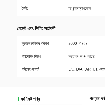
শৈলী:
আধুনিক ফ্যাশনেবল
পেমেন্ট এবং শিপিং শর্তাবলী
ন্যূনতম চাহিদার পরিমাণ
2000 পিসিএস
প্যাকেজিং বিবরণ
শক্ত কাগজ + প্যালেট
পরিশোধের শর্ত
L/C, D/A, D/P, T/T, ওয়েস্ট
পণ্যের বর্ণ
সংশ্লিষ্ট পণ্য