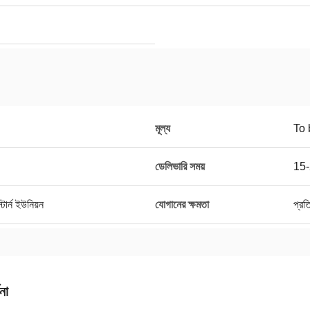
মূল্য
To 
ডেলিভারি সময়
15-
ার্ন ইউনিয়ন
যোগানের ক্ষমতা
প্র
না