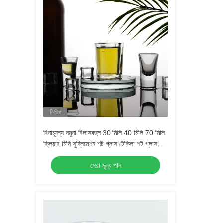
ভিডিও
বিনামূল্যে নমুনা বিলাসবহুল 30 মিলি 40 মিলি 70 মিলি
ক্লিয়ার মিনি সুব্লিমেশন শট গ্লাস টেকিলা শট গ্লাস
এসপ্রেসো শট গ্লাস
সেরা মূল্য পান