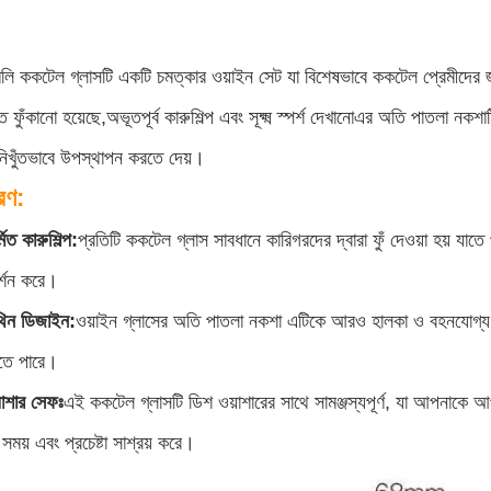
ি ককটেল গ্লাসটি একটি চমত্কার ওয়াইন সেট যা বিশেষভাবে ককটেল প্রেমীদের জ
ফুঁকানো হয়েছে,অভূতপূর্ব কারুশিল্প এবং সূক্ষ্ম স্পর্শ দেখানোএর অতি পাতলা ন
নিখুঁতভাবে উপস্থাপন করতে দেয়।
রণ:
মিত কারুশিল্প:
প্রতিটি ককটেল গ্লাস সাবধানে কারিগরদের দ্বারা ফুঁ দেওয়া হয় যাতে 
দর্শন করে।
-থিন ডিজাইন:
ওয়াইন গ্লাসের অতি পাতলা নকশা এটিকে আরও হালকা ও বহনযোগ্
রতে পারে।
়াশার সেফঃ
এই ককটেল গ্লাসটি ডিশ ওয়াশারের সাথে সামঞ্জস্যপূর্ণ, যা আপনাকে
সময় এবং প্রচেষ্টা সাশ্রয় করে।