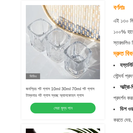
বর্ণনাঃ
এই ১৩০ মিল
১০০% হাতে 
স্তরগুলিও 
দ্রুত বিব
হস্তনির্
সৌন্দর্য প্র
ভিডিও
আল্ট্রা
জনপ্রিয় শট গ্লাস 10ml 30ml 70ml শট গ্লাস
টাম্বলার শট গ্লাস স্বচ্ছ অ্যালকোহল গ্লাস
প্রদর্শন ক
সেরা মূল্য পান
ডিশ ওয
করতে দেয়, 