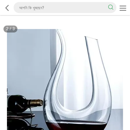
2
/
3