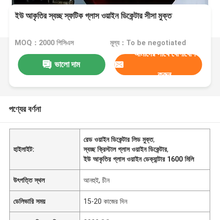
ইউ আকৃতির স্বচ্ছ স্ফটিক গ্লাস ওয়াইন ডিকেন্টার সীসা মুক্ত
MOQ：2000 পিসিএস
মূল্য：To be negotiated
আমাদের সাথে যোগাযোগ
ভালো দাম
করুন
পণ্যের বর্ণনা
রেড ওয়াইন ডিকেন্টার লিড মুক্ত
,
হাইলাইট:
স্বচ্ছ ক্রিস্টাল গ্লাস ওয়াইন ডিকেন্টার
,
ইউ আকৃতির গ্লাস ওয়াইন ডেক্যান্টার 1600 মিলি
উৎপত্তি স্থল
আনহুই, চীন
ডেলিভারি সময়
15-20 কাজের দিন