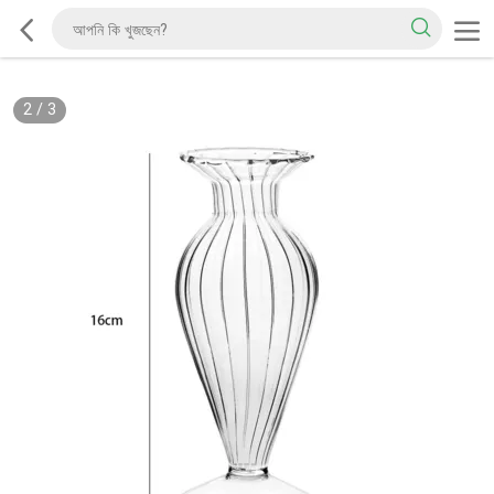
2
/
3