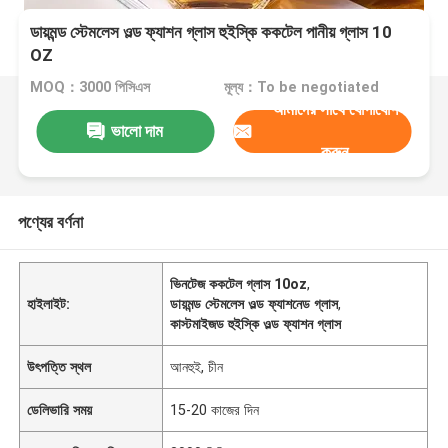
ডায়মন্ড স্টেমলেস ওল্ড ফ্যাশন গ্লাস হুইস্কি ককটেল পানীয় গ্লাস 10
OZ
MOQ：3000 পিসিএস
মূল্য：To be negotiated
আমাদের সাথে যোগাযোগ
ভালো দাম
করুন
পণ্যের বর্ণনা
ভিনটেজ ককটেল গ্লাস 10oz
,
হাইলাইট:
ডায়মন্ড স্টেমলেস ওল্ড ফ্যাশনেড গ্লাস
,
কাস্টমাইজড হুইস্কি ওল্ড ফ্যাশন গ্লাস
উৎপত্তি স্থল
আনহুই, চীন
ডেলিভারি সময়
15-20 কাজের দিন