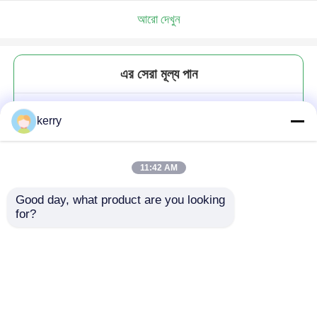
আরো দেখুন
এর সেরা মূল্য পান
ডায়মন্ড স্টেমলেস ওল্ড ফ্যাশন গ্লাস হুইস্কি
kerry
ককটেল পানীয় গ্লাস 10 OZ
11:42 AM
Good day, what product are you looking 
for?
চালিয়ে
প্রস্তাবিত পণ্য