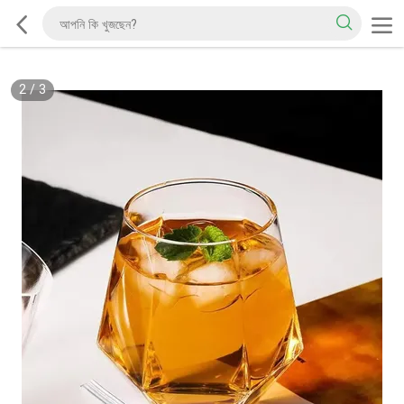
2
/
3