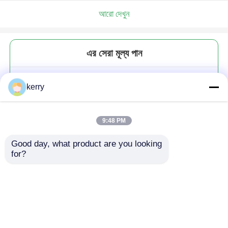
আরো দেখুন
এর সেরা মূল্য পান
210 মিলি হ্যান্ড-ফুঁকানো ক্রিস্টাল গ্লাস
kerry
শ্যাম্পেন ফ্লাইট স্পার্কলিং ওয়াইন কাপ
9:48 PM
Good day, what product are you looking 
for?
চালিয়ে
প্রস্তাবিত পণ্য