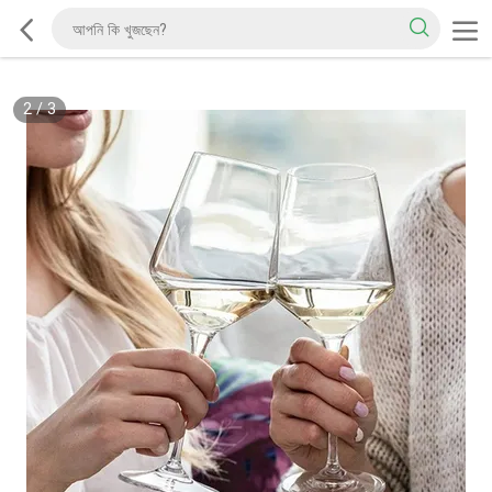
2
/
3