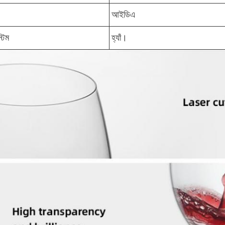
আইডিএ
্টেম
হ্যাঁ।