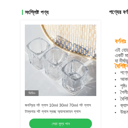
পণ্যের বর্ণ
সংশ্লিষ্ট পণ্য
বর্ণনাঃ
এই হোয়
একটি মা
যা দীর্
বৈশিষ্ট্
পণ্য
আকার
পৃষ্ঠ
শৈলী
ভিডিও
বৈশিষ
ক্যা
জনপ্রিয় শট গ্লাস 10ml 30ml 70ml শট গ্লাস
টাম্বলার শট গ্লাস স্বচ্ছ অ্যালকোহল গ্লাস
উচ্চ
সেরা মূল্য পান