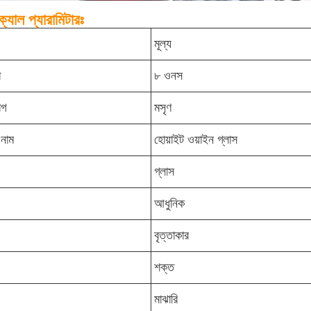
্যাল প্যারামিটারঃ
মূল্য
া
৮ ওনস
াগ
মসৃণ
 নাম
হোয়াইট ওয়াইন গ্লাস
গ্লাস
আধুনিক
বৃত্তাকার
শক্ত
মাঝারি