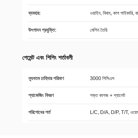
ব্যবহার:
ওয়াইন, বিবাহ, কাপ পাইকারি, বার,
উৎপাদন প্রযুক্তি:
মেশিন তৈরি
পেমেন্ট এবং শিপিং শর্তাবলী
ন্যূনতম চাহিদার পরিমাণ
3000 পিসিএস
প্যাকেজিং বিবরণ
শক্ত কাগজ + প্যালেট
পরিশোধের শর্ত
L/C, D/A, D/P, T/T, ওয়েস্ট