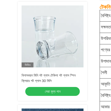
টেকনিক
বৈশিষ্ট্য
সক্ষমত
উপরিভ
পণ্যের
উপাদান
ভিডিও
শৈলী
বিলাসবহুল মিনি শট গ্লাস টেকিলা শট গ্লাস স্পিন
ক্লিয়ার শট গ্লাস 30 মিলি
আকৃতি
সেরা মূল্য পান
বৈশিষ্ট্য
আকার