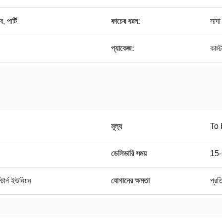
 পার্টি
কাচের ধরন:
সাদা
প্যাকেজ:
কাস্
মূল্য
To 
ডেলিভারি সময়
15-
ার্ন ইউনিয়ন
যোগানের ক্ষমতা
প্র