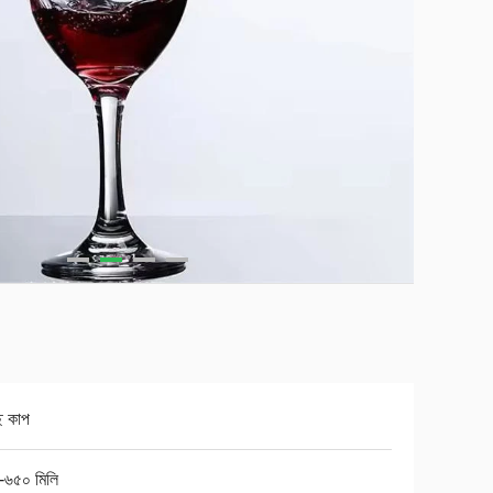
্ছ কাপ
-৬৫০ মিলি