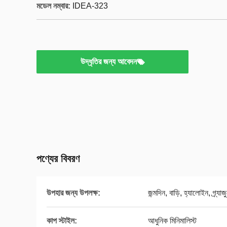
মডেল নম্বার:
IDEA-323
উদ্ধৃতির জন্য আবেদন
পণ্যের বিবরণ
উপহার জন্য উপলক্ষ:
জন্মদিন, বাড়ি, হ্যালোইন, গ্র্যাজ
কাপ স্টাইল:
আধুনিক মিনিমালিস্ট