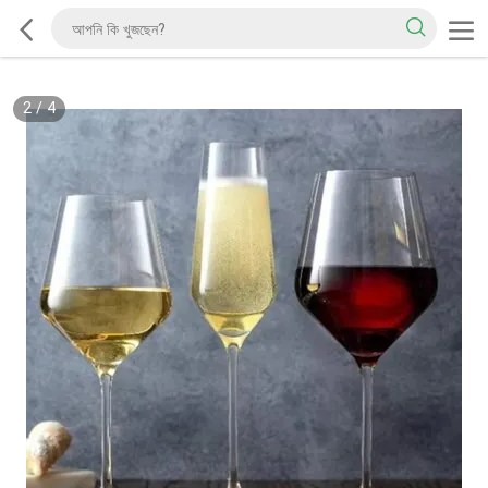
2
/
4