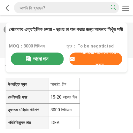
গোলাকার এক্রাইলিক চশমা - দুধের চা পান করার জন্য আপনার নিখুঁত সঙ্গী
2
/
0
MOQ：3000 পিসিএস
মূল্য： To be negotiated
আমাদের সাথে যোগাযোগ
ভালো দাম
করুন
পণ্যের বর্ণনা
উৎপত্তি স্থল
আনহুই, চীন
ডেলিভারি সময়
15-20 কাজের দিন
ন্যূনতম চাহিদার পরিমাণ
3000 পিসিএস
পরিচিতিমুলক নাম
IDEA