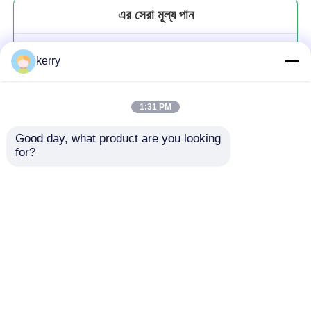
এর সেরা মূল্য পান
গোলাকার এক্রাইলিক চশমা - দুধের চা পান
kerry
করার জন্য আপনার নিখুঁত সঙ্গী
1:31 PM
Good day, what product are you looking 
for?
চালিয়ে
প্রস্তাবিত পণ্য
বাড়ি
আমাদের সম্পর্কে
আমাদের সাথে যোগাযোগ করুন
Desktop Site
সাইট ম্যাপ
গোপনীয়তা নীতি