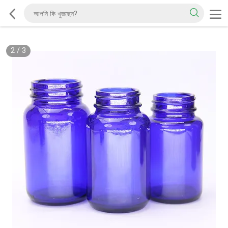
2
/
3