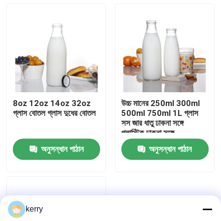
8oz 12oz 14oz 32oz
উচ্চ মানের 250ml 300ml
গ্লাস বোতল গ্লাস দুধের বোতল
500ml 750ml 1L গ্লাস
সস জার ধাতু ঢাকনা সঙ্গে
প্লাস্টিক ঢাকনা সঙ্গে
অনুসন্ধান পাঠান
অনুসন্ধান পাঠান
বাড়ি
পণ্য
kerry
আমাদের সম্পর্কে