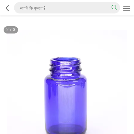
2
/
3