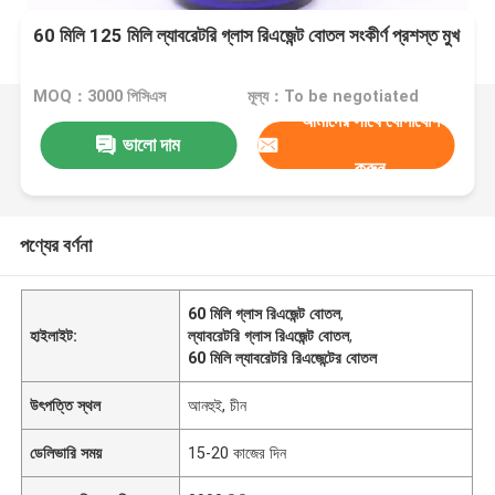
60 মিলি 125 মিলি ল্যাবরেটরি গ্লাস রিএজেন্ট বোতল সংকীর্ণ প্রশস্ত মুখ
MOQ：3000 পিসিএস
মূল্য：To be negotiated
আমাদের সাথে যোগাযোগ
ভালো দাম
করুন
পণ্যের বর্ণনা
60 মিলি গ্লাস রিএজেন্ট বোতল
,
হাইলাইট:
ল্যাবরেটরি গ্লাস রিএজেন্ট বোতল
,
60 মিলি ল্যাবরেটরি রিএজেন্টের বোতল
উৎপত্তি স্থল
আনহুই, চীন
ডেলিভারি সময়
15-20 কাজের দিন