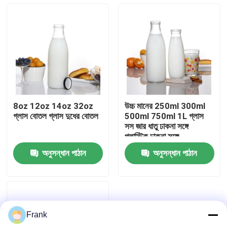
8oz 12oz 14oz 32oz
উচ্চ মানের 250ml 300ml
গ্লাস বোতল গ্লাস দুধের বোতল
500ml 750ml 1L গ্লাস
সস জার ধাতু ঢাকনা সঙ্গে
প্লাস্টিক ঢাকনা সঙ্গে
অনুসন্ধান পাঠান
অনুসন্ধান পাঠান
বাড়ি
পণ্য
Frank
আমাদের সম্পর্কে