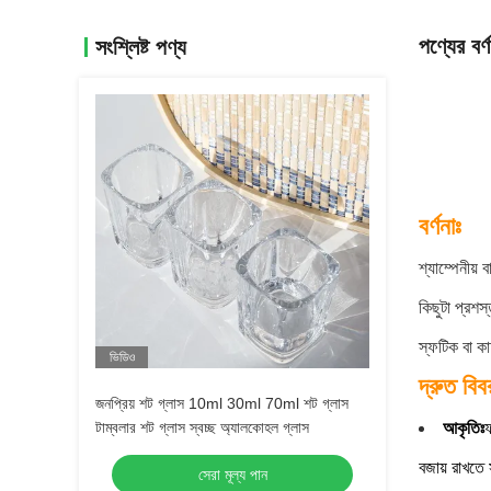
পণ্যের বর্ণ
সংশ্লিষ্ট পণ্য
বর্ণনাঃ
শ্যাম্পেনীয় 
কিছুটা প্রশস
স্ফটিক বা ক
ভিডিও
দ্রুত বিব
জনপ্রিয় শট গ্লাস 10ml 30ml 70ml শট গ্লাস
টাম্বলার শট গ্লাস স্বচ্ছ অ্যালকোহল গ্লাস
আকৃতিঃ
ফ
বজায় রাখতে 
সেরা মূল্য পান