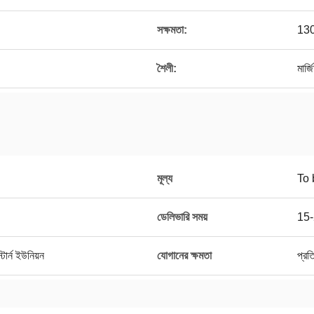
সক্ষমতা:
13
শৈলী:
মার্জ
মূল্য
To 
ডেলিভারি সময়
15-
ার্ন ইউনিয়ন
যোগানের ক্ষমতা
প্র