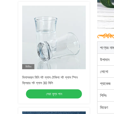
স্পেসিফি
পণ্যের নাম
উপাদান
ভিডিও
লোগো
বিলাসবহুল মিনি শট গ্লাস টেকিলা শট গ্লাস স্পিন
ক্লিয়ার শট গ্লাস 30 মিলি
প্যাকেজ
সেরা মূল্য পান
শিপিং
বিতরণ