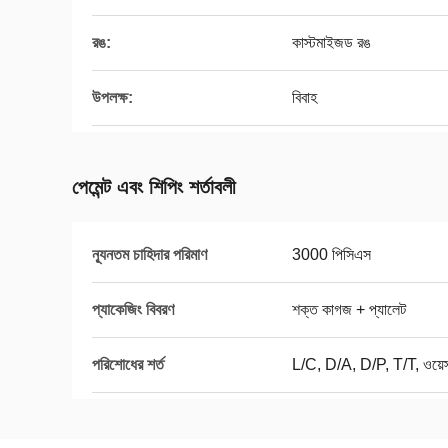
রঙ:
কাস্টমাইজড রঙ
উপলক্ষ:
বিবাহ
পেমেন্ট এবং শিপিং শর্তাবলী
ন্যূনতম চাহিদার পরিমাণ
3000 পিসিএস
প্যাকেজিং বিবরণ
শক্ত কাগজ + প্যালেট
পরিশোধের শর্ত
L/C, D/A, D/P, T/T, ওয়েস্ট