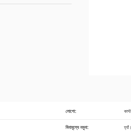
লোগো:
কাস
বিনামূল্যে নমুনা:
হ্যাঁ