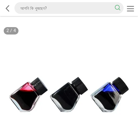
2
/
4