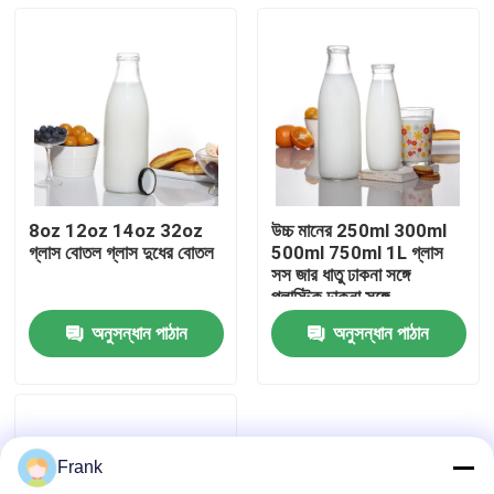
8oz 12oz 14oz 32oz
উচ্চ মানের 250ml 300ml
গ্লাস বোতল গ্লাস দুধের বোতল
500ml 750ml 1L গ্লাস
সস জার ধাতু ঢাকনা সঙ্গে
প্লাস্টিক ঢাকনা সঙ্গে
অনুসন্ধান পাঠান
অনুসন্ধান পাঠান
বাড়ি
পণ্য
Frank
আমাদের সম্পর্কে