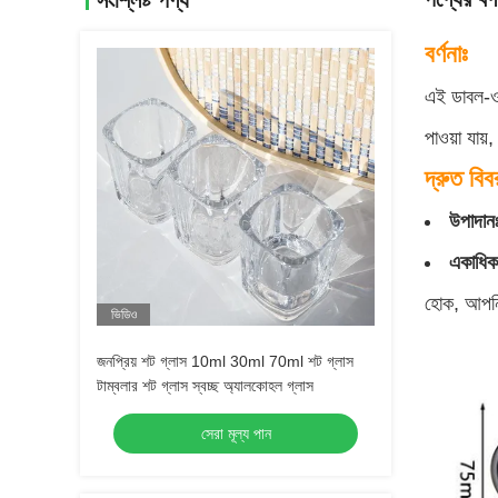
সংশ্লিষ্ট পণ্য
বর্ণনাঃ
এই ডাবল-ওয়
পাওয়া যায
দ্রুত বিব
উপাদান
একাধিক 
হোক, আপনি 
ভিডিও
জনপ্রিয় শট গ্লাস 10ml 30ml 70ml শট গ্লাস
টাম্বলার শট গ্লাস স্বচ্ছ অ্যালকোহল গ্লাস
সেরা মূল্য পান