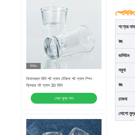
স্পেসিফি
পণ্যের নাম
রঙ
ভলিউম
ভিডিও
নমুনা
বিলাসবহুল মিনি শট গ্লাস টেকিলা শট গ্লাস স্পিন
রঙ
ক্লিয়ার শট গ্লাস 30 মিলি
সেরা মূল্য পান
ঢাকনা
লোগো মুদ্