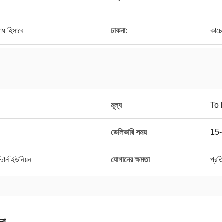
োধ হিসাবে
ঢাকনা:
কাচে
মূল্য
To 
ডেলিভারি সময়
15-
ার্ন ইউনিয়ন
যোগানের ক্ষমতা
প্র
না