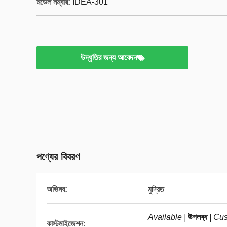
মডেল নম্বার:
IDEA-301
উদ্ধৃতির জন্য আবেদন
পণ্যের বিবরণ
অভিনব:
মুদ্রিত
Available |
উপলব্ধ |
Cus
কাস্টমাইজেশন: