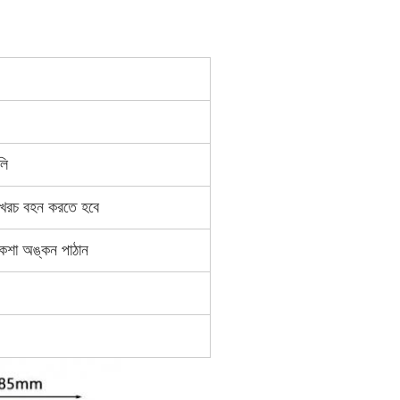
লি
িং খরচ বহন করতে হবে
কশা অঙ্কন পাঠান