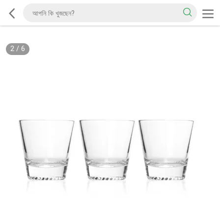
2
/
6