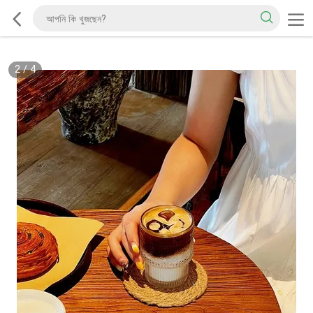
2
/
4