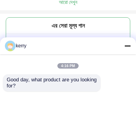
আরো দেখুন
এর সেরা মূল্য পান
রিবড কফি ওয়াইন পানীয় গ্লাস টাম্বলার
kerry
সানফ্লাওয়ার কাপ 190ml
4:16 PM
Good day, what product are you looking 
for?
চালিয়ে
প্রস্তাবিত পণ্য