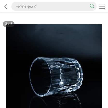
3
/
6