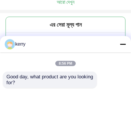
আরো দেখুন
এর সেরা মূল্য পান
ফ্রিজড ক্রিস্টাল ড্রিংকিং গ্লাস কফি ওয়াটার
kerry
জন্য এমবসড সূর্যমুখী
8:56 PM
Good day, what product are you looking 
for?
চালিয়ে
প্রস্তাবিত পণ্য