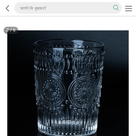
2
/
6