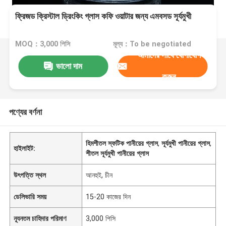
ফ্রিজড ক্রিস্টাল ড্রিংকিং গ্লাস কফি ওয়াটার জন্য এমবসড সূর্যমুখী
MOQ：3,000 পিসি
মূল্য：To be negotiated
আমাদের সাথে যোগাযোগ
ভালো দাম
করুন
পণ্যের বর্ণনা
হিমশীতল স্ফটিক পানীয়ের গ্লাস
,
সূর্যমুখী পানীয়ের গ্লাস
,
হাইলাইট:
শীতল সূর্যমুখী পানীয়ের গ্লাস
উৎপত্তি স্থল
আনহুই, চীন
ডেলিভারি সময়
15-20 কাজের দিন
ন্যূনতম চাহিদার পরিমাণ
3,000 পিসি