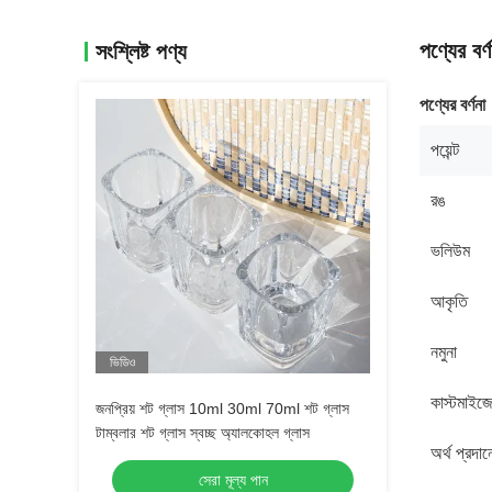
পণ্যের বর্ণ
সংশ্লিষ্ট পণ্য
পণ্যের বর্ণনা
পয়েন্ট
রঙ
ভলিউম
আকৃতি
নমুনা
ভিডিও
কাস্টমাইজ
জনপ্রিয় শট গ্লাস 10ml 30ml 70ml শট গ্লাস
টাম্বলার শট গ্লাস স্বচ্ছ অ্যালকোহল গ্লাস
অর্থ প্রদান
সেরা মূল্য পান