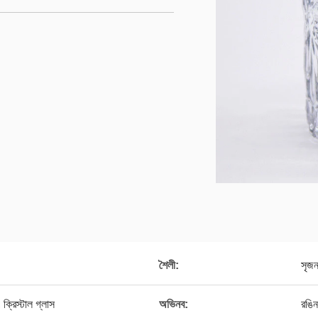
শৈলী:
সৃজ
ক্রিস্টাল গ্লাস
অভিনব:
রঙিন