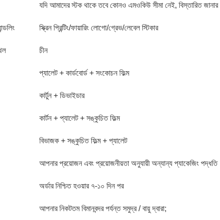
যদি আমাদের স্টক থাকে তবে কোনও এমওকিউ সীমা নেই, বিস্তারিত জানার
ন্ডলিং
স্ক্রিন প্রিন্টিং/ফায়ারিং লোগো/গ্রেভ/লেবেল স্টিকার
থল
চীন
প্যালেট + কার্ডবোর্ড + সংকোচন ফিল্ম
কার্টুন + ডিভাইডার
কার্টন + প্যালেট + সঙ্কুচিত ফিল্ম
বিভাজক + সঙ্কুচিত ফিল্ম + প্যালেট
আপনার প্রয়োজন এবং প্রয়োজনীয়তা অনুযায়ী অন্যান্য প্যাকেজিং পদ্ধত
অর্ডার নিশ্চিত হওয়ার ৭-১০ দিন পর
আপনার নিকটতম বিমানবন্দর পর্যন্ত সমুদ্র / বায়ু দ্বারা;