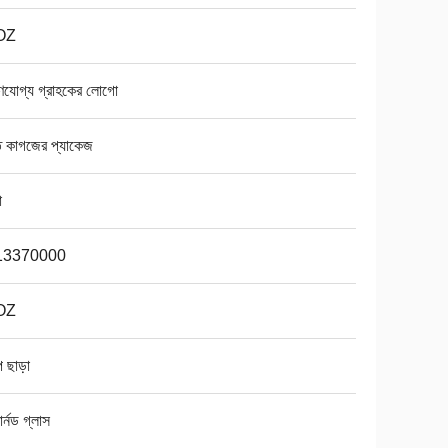
OZ
ণযোগ্য গ্রাহকের লোগো
ত কাগজের প্যাকেজ
া
13370000
OZ
প ছাড়া
ার্নড গ্লাস