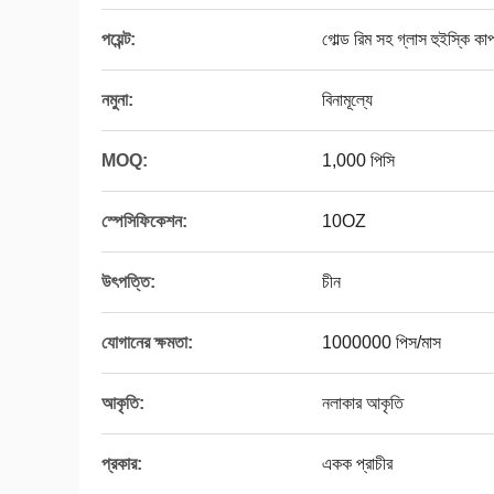
পয়েন্ট:
গোল্ড রিম সহ গ্লাস হুইস্কি কা
নমুনা:
বিনামূল্যে
MOQ:
1,000 পিসি
স্পেসিফিকেশন:
10OZ
উৎপত্তি:
চীন
যোগানের ক্ষমতা:
1000000 পিস/মাস
আকৃতি:
নলাকার আকৃতি
প্রকার:
একক প্রাচীর