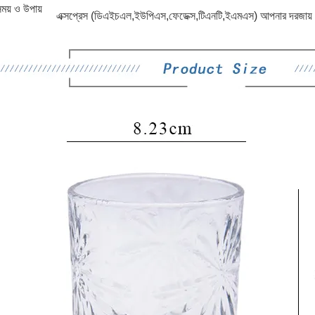
ময় ও উপায়
এক্সপ্রেস (ডিএইচএল,ইউপিএস,ফেডেক্স,টিএনটি,ইএমএস) আপনার দরজায়