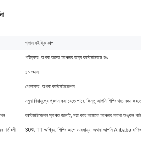
না
গ্লাস হুইস্কি কাপ
পরিষ্কার, অথবা আমরা আপনার জন্য কাস্টমাইজড রঙ
১০ ওনস
গোলাকার, অথবা কাস্টমাইজেশন
নমুনা বিনামূল্যে প্রদান করা যেতে পারে, কিন্তু আপনি শিপিং খরচ বহন করত
েশন
কাস্টমাইজেশন স্বাগত জানাই, দয়া করে আমাকে আপনার নকশা অঙ্কন পাঠ
ের শর্তাবলী
30% TT অগ্রিম, শিপিং আগে ভারসাম্য, অথবা আপনি Alibaba বাণিজ্য আ