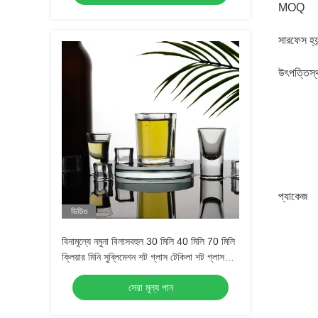
MOQ
সারফেস হ্যা
উৎপত্তিস্
প্যাকেজ
ভিডিও
বিনামূল্যে নমুনা বিলাসবহুল 30 মিলি 40 মিলি 70 মিলি
ক্লিয়ার মিনি সুব্লিমেশন শট গ্লাস টেকিলা শট গ্লাস
এসপ্রেসো শট গ্লাস
সেরা মূল্য পান