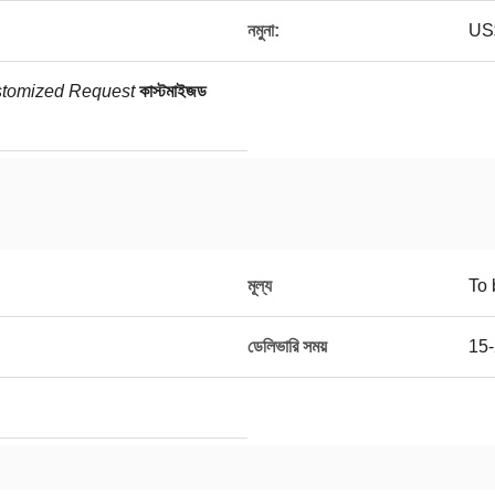
নমুনা:
US$
tomized Request
কাস্টমাইজড
মূল্য
To 
ডেলিভারি সময়
15-