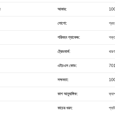
প
আকার:
10
লোগো:
গ্রহ
পরিবহন প্যাকেজ:
শক্
ট্রেডমার্ক:
ধারণ
এইচএস কোড:
70
সক্ষমতা:
10
কাপ আনুষাঙ্গিক:
ক্যা
কাচের ধরন:
প্যাট