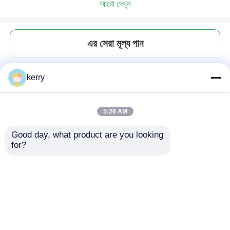
আরো দেখুন
এর সেরা মূল্য পান
৩০০ মিলি ১০ ওনস সিগার ক্রিস্টাল গ্লাস কাপ
kerry
ব্যক্তিগতকৃত বোরবোন গ্লাস উইস্কির স্বাদ
গ্রহণের জন্য
5:26 AM
Good day, what product are you looking 
for?
চালিয়ে
প্রস্তাবিত পণ্য