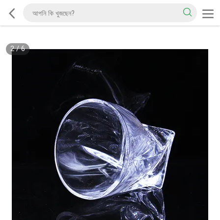
2
/
6