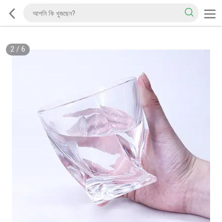
2
/
6