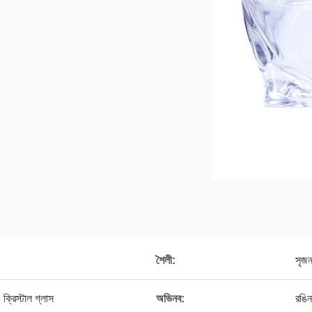
শৈলী:
সৃজ
ক্রিস্টাল গ্লাস
অভিনব:
রঙিন