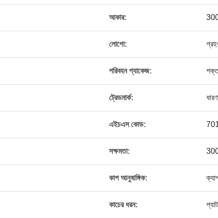
আকার:
300
লোগো:
গ্রহ
পরিবহন প্যাকেজ:
শক্
ট্রেডমার্ক:
ধারণ
এইচএস কোড:
70
সক্ষমতা:
300
কাপ আনুষাঙ্গিক:
ক্যা
কাচের ধরন:
প্যাট