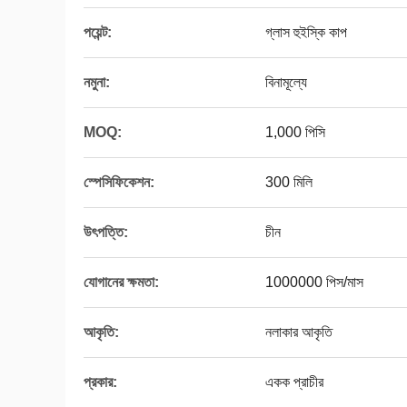
পয়েন্ট:
গ্লাস হুইস্কি কাপ
নমুনা:
বিনামূল্যে
MOQ:
1,000 পিসি
স্পেসিফিকেশন:
300 মিলি
উৎপত্তি:
চীন
যোগানের ক্ষমতা:
1000000 পিস/মাস
আকৃতি:
নলাকার আকৃতি
প্রকার:
একক প্রাচীর