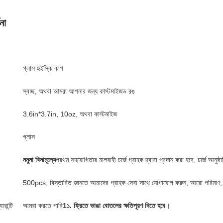
না
গ্লাস হুইস্কি কাপ
স্বচ্ছ, অথবা আমরা আপনার জন্য কাস্টমাইজড রঙ
3.6in*3.7in, 10oz, অথবা কাস্টমাইজ
গ্লাস
নমুনা বিনামূল্যে
প্রথম সহযোগিতার মালবাহী চার্জ গ্রাহক দ্বারা প্রদান করা হবে, চার্জ আন
500pcs, বিস্তারিত জানতে আমাদের গ্রাহক সেবা সাথে যোগাযোগ করুন, আরো পরিমাণ,
ারান্টি
আমরা করতে পারি
1১. ফ্রিতে ভাঙা বোতলের ক্ষতিপূরণ দিতে হবে।