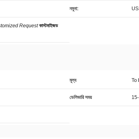
নমুনা:
US$
tomized Request
কাস্টমাইজড
মূল্য
To 
ডেলিভারি সময়
15-