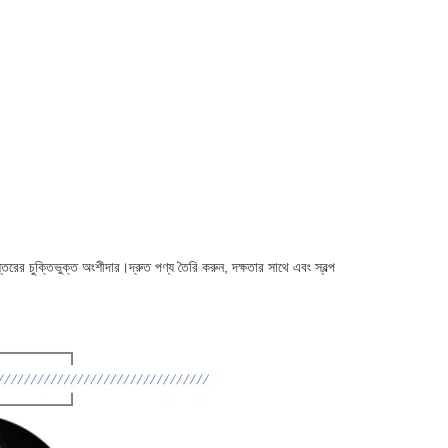
রের চুক্তিভুক্ত অংশীদার।দ্রুত পণ্য তৈরি করুন, দক্ষতার সাথে এবং স্বল্প