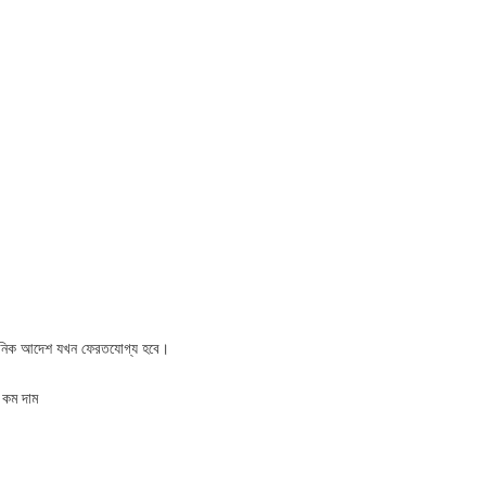
ুষ্ঠানিক আদেশ যখন ফেরতযোগ্য হবে।
 কম দাম