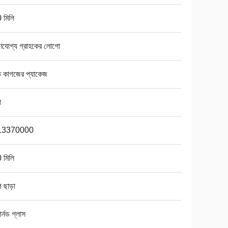
 মিলি
ণযোগ্য গ্রাহকের লোগো
ত কাগজের প্যাকেজ
া
13370000
 মিলি
প ছাড়া
ার্নড গ্লাস