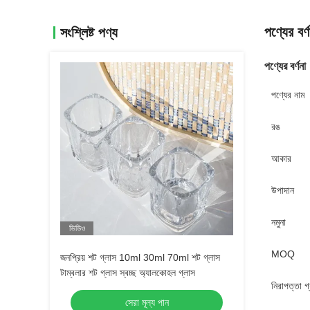
পণ্যের বর্ণ
সংশ্লিষ্ট পণ্য
পণ্যের বর্ণনা
পণ্যের নাম
রঙ
আকার
উপাদান
নমুনা
ভিডিও
MOQ
জনপ্রিয় শট গ্লাস 10ml 30ml 70ml শট গ্লাস
টাম্বলার শট গ্লাস স্বচ্ছ অ্যালকোহল গ্লাস
নিরাপত্তা গ্য
সেরা মূল্য পান