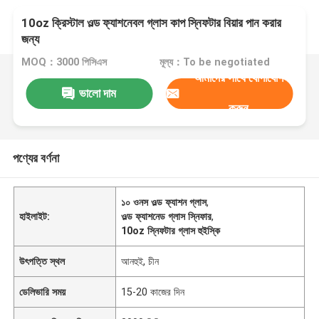
10oz ক্রিস্টাল ওল্ড ফ্যাশনেবল গ্লাস কাপ স্নিফটার বিয়ার পান করার
জন্য
MOQ：3000 পিসিএস
মূল্য：To be negotiated
আমাদের সাথে যোগাযোগ
ভালো দাম
করুন
পণ্যের বর্ণনা
১০ ওনস ওল্ড ফ্যাশন গ্লাস
,
হাইলাইট:
ওল্ড ফ্যাশনেড গ্লাস স্নিফার
,
10oz স্নিফটার গ্লাস হুইস্কি
উৎপত্তি স্থল
আনহুই, চীন
ডেলিভারি সময়
15-20 কাজের দিন