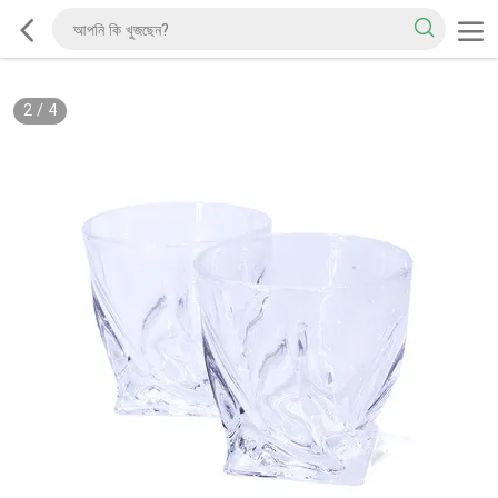
2
/
4