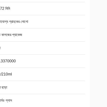
72 মিমি
ণযোগ্য গ্রাহকের লোগো
ত কাগজের প্যাকেজ
া
13370000
z/210ml
প ছাড়া
ার্নড গ্লাস