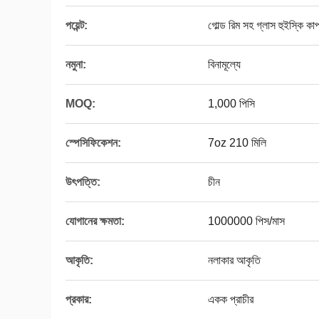
পয়েন্ট:
গোল্ড রিম সহ গ্লাস হুইস্কি কা
নমুনা:
বিনামূল্যে
MOQ:
1,000 পিসি
স্পেসিফিকেশন:
7oz 210 মিলি
উৎপত্তি:
চীন
যোগানের ক্ষমতা:
1000000 পিস/মাস
আকৃতি:
নলাকার আকৃতি
প্রকার:
একক প্রাচীর