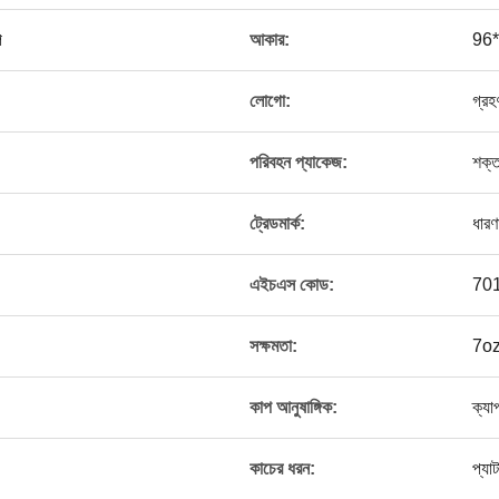
প
আকার:
96*
লোগো:
গ্রহ
পরিবহন প্যাকেজ:
শক্
ট্রেডমার্ক:
ধারণ
এইচএস কোড:
70
সক্ষমতা:
7o
কাপ আনুষাঙ্গিক:
ক্যা
কাচের ধরন:
প্যাট