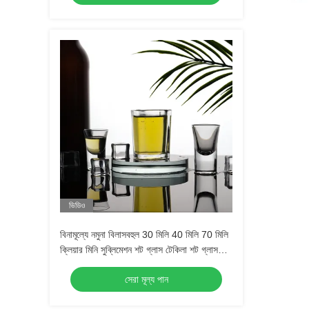
ভিডিও
বিনামূল্যে নমুনা বিলাসবহুল 30 মিলি 40 মিলি 70 মিলি
ক্লিয়ার মিনি সুব্লিমেশন শট গ্লাস টেকিলা শট গ্লাস
এসপ্রেসো শট গ্লাস
সেরা মূল্য পান