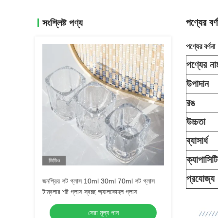
পণ্যের বর্ণ
সংশ্লিষ্ট পণ্য
পণ্যের বর্ণনা
পণ্যের না
উপাদান
রঙ
উচ্চতা
ব্যাসার্ধ
ক্যাপাসিটি
ভিডিও
প্রযোজ্য
জনপ্রিয় শট গ্লাস 10ml 30ml 70ml শট গ্লাস
টাম্বলার শট গ্লাস স্বচ্ছ অ্যালকোহল গ্লাস
সেরা মূল্য পান