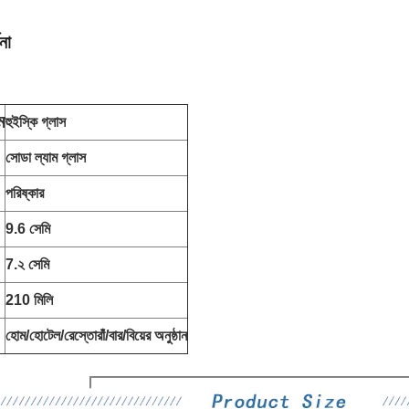
না
ম
হুইস্কি গ্লাস
সোডা ল্যাম গ্লাস
পরিষ্কার
9.6 সেমি
7.২ সেমি
210 মিলি
হোম/হোটেল/রেস্তোরাঁ/বার/বিয়ের অনুষ্ঠান