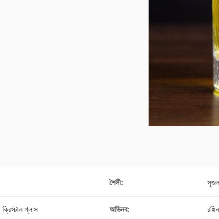
শৈলী:
সৃজ
ক্রিস্টাল গ্লাস
অভিনব:
রঙিন