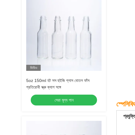
ভিডিও
5oz 150ml হট সস হুইজি গ্লাস বোতল ফাঁস
প্রতিরোধী স্ক্রু ক্যাপ সঙ্গে
সেরা মূল্য পান
স্পেসিফ
প্রযুক্