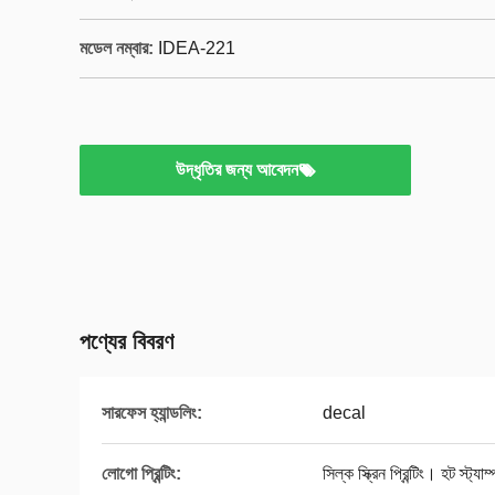
মডেল নম্বার:
IDEA-221
উদ্ধৃতির জন্য আবেদন
পণ্যের বিবরণ
সারফেস হ্যান্ডলিং:
decal
লোগো প্রিন্টিং:
সিল্ক স্ক্রিন প্রিন্টিং। হট স্ট্য