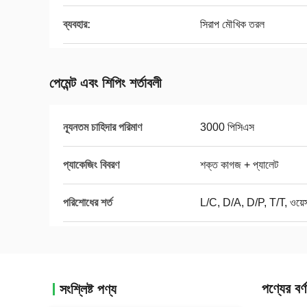
ব্যবহার:
সিরাপ মৌখিক তরল
পেমেন্ট এবং শিপিং শর্তাবলী
ন্যূনতম চাহিদার পরিমাণ
3000 পিসিএস
প্যাকেজিং বিবরণ
শক্ত কাগজ + প্যালেট
পরিশোধের শর্ত
L/C, D/A, D/P, T/T, ওয়েস্ট
পণ্যের বর্ণ
সংশ্লিষ্ট পণ্য