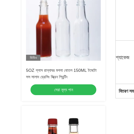
প্যাকেজ
ভিডিও
5OZ গ্লাস রান্নাঘর মশলা বোতল 150ML টমেটো
সস সালাদ ড্রেসিং স্ক্রিন প্রিন্টিং
সেরা মূল্য পান
বিতরণ সম