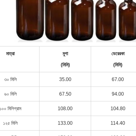
মাত্রা
মুগা
ডেরেরকা
(মিমি)
(মিমি)
৩০ মিলি
35.00
67.00
৬০ মিলি
67.50
94.00
১০০ মিলিগ্রাম
108.00
104.80
১২৫ মিলি
133.00
114.40