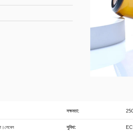
সক্ষমতা:
250
াম্প।লেবেল
সুবিধা:
ECO 