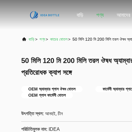
বাড়ি
পণ্য
আমাদের স
বাড়ি
>
পণ্য
>
কাচের বোতল
>
50 মিলি 120 মি 200 মিলি তরল ঔষধ অ্যাম্ব
50 মিলি 120 মি 200 মিলি তরল ঔষধ অ্যাম্বার 
প্রতিরোধক ক্যাপ সঙ্গে
OEM অ্যাম্বার গ্লাস ঔষধ বোতল
ফার্মেসী অ্যাম্বার গ্
OEM গ্লাস ফার্মেসী বোতল
উৎপত্তি স্থল:
আনহুই, চীন
পরিচিতিমুলক নাম:
IDEA