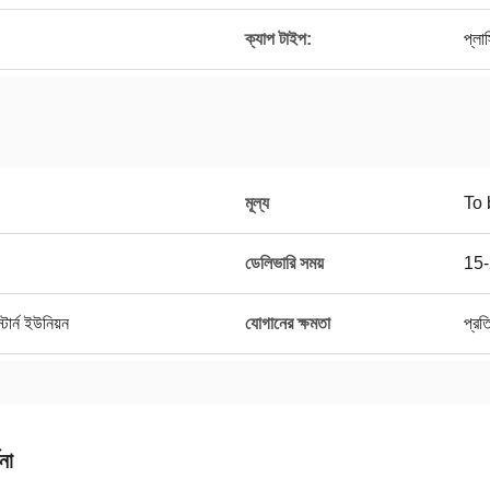
ক্যাপ টাইপ:
প্লা
মূল্য
To 
ডেলিভারি সময়
15-
ার্ন ইউনিয়ন
যোগানের ক্ষমতা
প্র
না