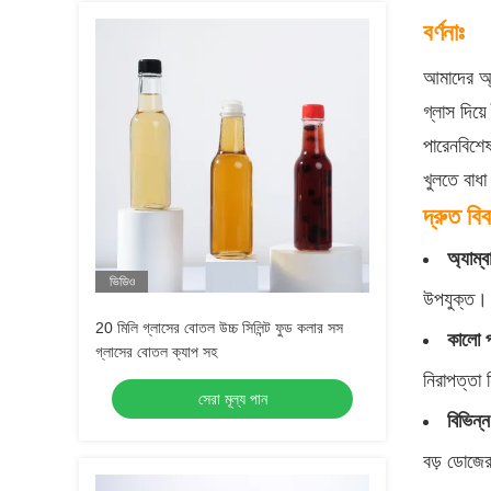
বর্ণনাঃ
আমাদের অ্য
গ্লাস দিয
পারেনবিশেষ
খুলতে বাধা
দ্রুত বি
অ্যাম্ব
ভিডিও
উপযুক্ত।
20 মিলি গ্লাসের বোতল উচ্চ সিলিন্ট ফুড কলার সস
কালো প
গ্লাসের বোতল ক্যাপ সহ
নিরাপত্তা 
সেরা মূল্য পান
বিভিন্
বড় ডোজের 