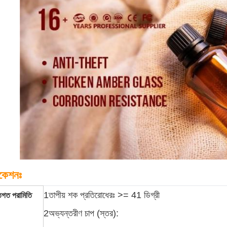
িকেশনঃ
1তাপীয় শক প্রতিরোধেরঃ >= 41 ডিগ্রী
তিগত পরামিতি
2অভ্যন্তরীণ চাপ (স্তর):