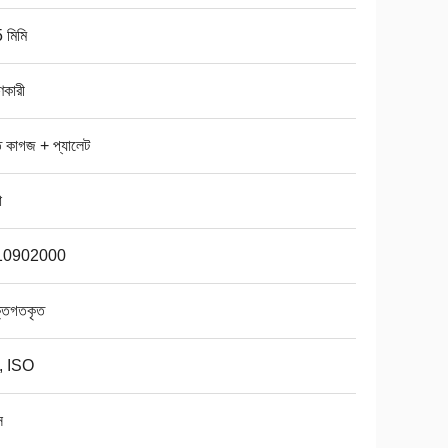
 মিমি
ণকারী
 কাগজ + প্যালেট
া
10902000
্তিগতকৃত
, ISO
স