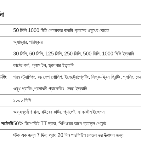
না
50 মিলি 1000 মিলি গোলাকার বাদামী গ্লাসের ওষুধের বোতল
অ্যাম্বার, পরিষ্কার
30 মিলি, 60 মিলি, 125 মিলি, 250 মিলি, 500 মিলি, 1000 মিলি ইত্যাদি
কাঠের কর্ক, গ্লাস টপ, ড্রপপার ইত্যাদি
্ডলিং
গরম স্ট্যাম্পিং, রঙ লেপ পোলিশ, ইলেক্ট্রোপ্লেটিং, সিল্ক-স্ক্রিন প্রিন্টিং, গ্লসিং
ওষুধ প্যাকিং,
প্রসাধনী প্যাকেজিং, সজ্জা ইত্যাদি
১০০০ পিসি
অভ্যন্তরীণ বাক্স, বাইরের কার্টন, প্যালেট, বা কাস্টমাইজেশন
 শর্তাবলী
50% ডিপোজিট TT দ্বারা, শিপিংয়ের আগে ব্যালেন্স পেমেন্ট
স্টক এক জন্য 7 দিন; প্রায় 20 দিন পারফিউম বোতল ভর উত্পাদন জন্য