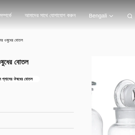
ম্পর্কে
আমাদের সাথে যোগাযোগ করুন
Bengali
সের ওষুধের বোতল
ওষুধের বোতল
ন গ্লাসের ঔষধের বোতল