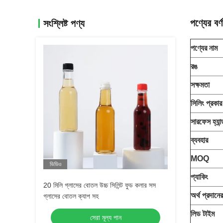
পণ্যের বর্ণ
সংশ্লিষ্ট পণ্য
পণ্যের নাম
রঙ
সক্ষমতা
সিলিং প্রকার
সারফেস হ্যান
ব্যবহার
MOQ
ভিডিও
প্যাকিং
20 মিলি গ্লাসের বোতল উচ্চ সিলিন্ট ফুড কলার সস
অর্থ প্রদানের
গ্লাসের বোতল ক্যাপ সহ
লিড টাইম
সেরা মূল্য পান