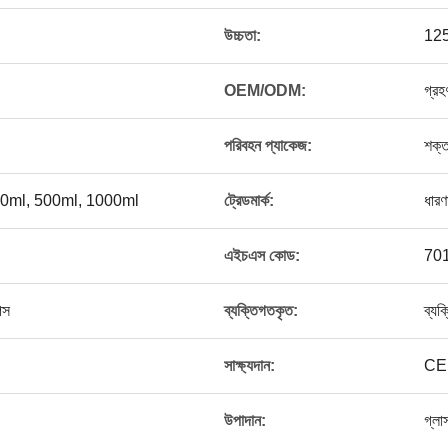
উচ্চতা:
125
OEM/ODM:
গ্রহ
পরিবহন প্যাকেজ:
শক্ত
50ml, 500ml, 1000ml
ট্রেডমার্ক:
ধারণ
এইচএস কোড:
70
িস
ব্যক্তিগতকৃত:
ব্যক
সাক্ষ্যদান:
CE
উপাদান:
গ্লা