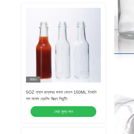
ভিডিও
5OZ গ্লাস রান্নাঘর মশলা বোতল 150ML টমেটো
সস সালাদ ড্রেসিং স্ক্রিন প্রিন্টিং
সেরা মূল্য পান