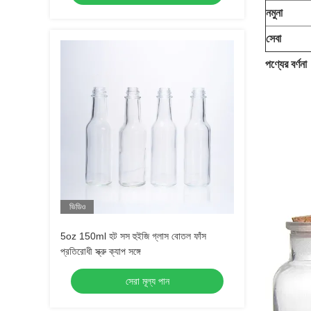
নমুনা
সেবা
পণ্যের বর্ণনা
ভিডিও
5oz 150ml হট সস হুইজি গ্লাস বোতল ফাঁস
প্রতিরোধী স্ক্রু ক্যাপ সঙ্গে
সেরা মূল্য পান