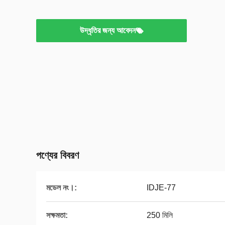
উদ্ধৃতির জন্য আবেদন
পণ্যের বিবরণ
মডেল নং।:
IDJE-77
সক্ষমতা:
250 মিলি