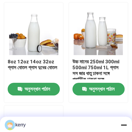
8oz 12oz 14oz 32oz
উচ্চ মানের 250ml 300ml
গ্লাস বোতল গ্লাস দুধের বোতল
500ml 750ml 1L গ্লাস
সস জার ধাতু ঢাকনা সঙ্গে
প্লাস্টিক ঢাকনা সঙ্গে
অনুসন্ধান পাঠান
অনুসন্ধান পাঠান
বাড়ি
পণ্য
kerry
আমাদের সম্পর্কে