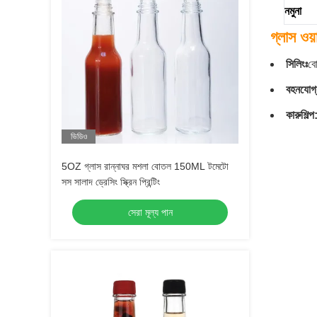
নমুনা
গ্লাস ওয
সিলিংঃ
বো
বহনযোগ্
কারুশিল্প
ভিডিও
5OZ গ্লাস রান্নাঘর মশলা বোতল 150ML টমেটো
সস সালাদ ড্রেসিং স্ক্রিন প্রিন্টিং
সেরা মূল্য পান