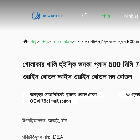
বাড়ি
পণ্য
আমাদের স
বাড়ি
>
পণ্য
>
কাচের বোতল
>
গোলাকার খালি হুইস্কি ভদকা গ্লাস 500 ম
গোলাকার খালি হুইস্কি ভদকা গ্লাস 500 মিলি 75
ওয়াইন বোতল আইস ওয়াইন বোতল মদ বোতল
বরফযুক্ত বোরোসিলিকেট গ্লাসের ওয়াইন বোতল
৭৫ ক্লোর
OEM 75cl ওয়াইন বোতল
উৎপত্তি স্থল:
আনহুই, চীন
পরিচিতিমুলক নাম:
IDEA