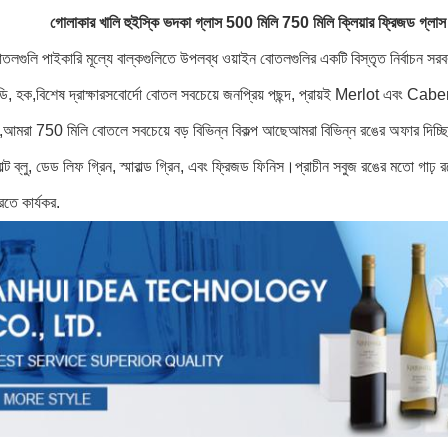
গোলাকার খালি হুইস্কি ভদকা গ্লাস 500 মিলি 750 মিলি ক্লিয়ার ফ্রিজড গ
গুলি পাইকারি মূল্যে বাল্কগুলিতে উপলব্ধ ওয়াইন বোতলগুলির একটি বিস্তৃত নির্বাচন সরবর
র্গন্ডি, হক,বিশেষ দ্রাক্ষারসবোর্দো বোতল সবচেয়ে জনপ্রিয় পছন্দ, প্রায়ই Merlot এব
,আমরা 750 মিলি বোতলে সবচেয়ে বড় বিভিন্ন বিকল্প আছেআমরা বিভিন্ন রঙের অফার দিচ্ছি যার মধ
বাল্ট ব্লু, ডেড লিফ গ্রিন, স্মারাল্ড গ্রিন, এবং ফ্রিজড ফিনিস।প্রাচীন সবুজ রঙের মতো 
রতে কার্যকর.