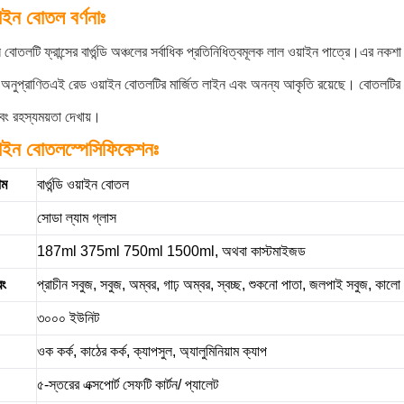
াইন বোতল বর্ণনাঃ
়াইন বোতলটি ফ্রান্সের বার্গুন্ডি অঞ্চলের সর্বাধিক প্রতিনিধিত্বমূলক লাল ওয়াইন পাত্রে।এর ন
অনুপ্রাণিতএই রেড ওয়াইন বোতলটির মার্জিত লাইন এবং অনন্য আকৃতি রয়েছে। বোতলটির দেহ 
বং রহস্যময়তা দেখায়।
়াইন বোতল
স্পেসিফিকেশনঃ
াম
বার্গুন্ডি ওয়াইন বোতল
সোডা ল্যাম গ্লাস
187ml 375ml 750ml 1500ml, অথবা কাস্টমাইজড
রং
প্রাচীন সবুজ, সবুজ, অম্বর, গাঢ় অম্বর, স্বচ্ছ, শুকনো পাতা, জলপাই সবুজ, কালো
৩০০০ ইউনিট
ওক কর্ক, কাঠের কর্ক, ক্যাপসুল, অ্যালুমিনিয়াম ক্যাপ
৫-স্তরের এক্সপোর্ট সেফটি কার্টন/ প্যালেট