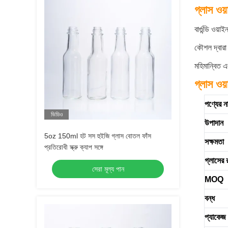
গ্লাস ওয়
বার্গুন্ডি ওয
কৌশল দ্বারা 
মহিমান্বিত এ
গ্লাস ওয
পণ্যের ন
ভিডিও
উপাদান
5oz 150ml হট সস হুইজি গ্লাস বোতল ফাঁস
সক্ষমতা
প্রতিরোধী স্ক্রু ক্যাপ সঙ্গে
গ্লাসের 
সেরা মূল্য পান
MOQ
বন্ধ
প্যাকেজ