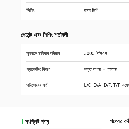
সিলিং:
রাবার ছিপি
পেমেন্ট এবং শিপিং শর্তাবলী
ন্যূনতম চাহিদার পরিমাণ
3000 পিসিএস
প্যাকেজিং বিবরণ
শক্ত কাগজ + প্যালেট
পরিশোধের শর্ত
L/C, D/A, D/P, T/T, ওয়েস্ট
পণ্যের বর্ণ
সংশ্লিষ্ট পণ্য