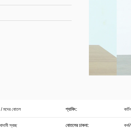
/ মদের বোতল
প্যাকিং:
কার্ট
াদামী স্বচ্ছ
বোতলের ঢাকনা:
কর্ক/