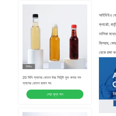
আইডিইএ বোতল
ক্লারেট, বা
তালিকা মধ্যে
ক্লিয়ার, কো
থেকে রক্ষা ক
ভিডিও
20 মিলি গ্লাসের বোতল উচ্চ সিলিন্ট ফুড কলার সস
গ্লাসের বোতল ক্যাপ সহ
সেরা মূল্য পান