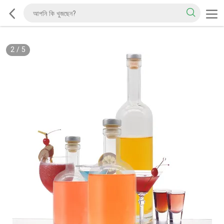
2
/
5