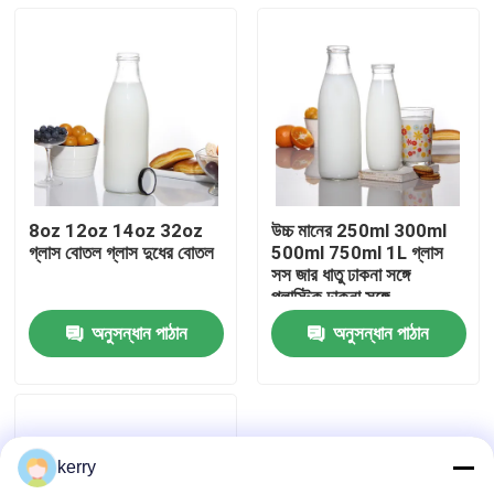
8oz 12oz 14oz 32oz
উচ্চ মানের 250ml 300ml
গ্লাস বোতল গ্লাস দুধের বোতল
500ml 750ml 1L গ্লাস
সস জার ধাতু ঢাকনা সঙ্গে
প্লাস্টিক ঢাকনা সঙ্গে
অনুসন্ধান পাঠান
অনুসন্ধান পাঠান
বাড়ি
পণ্য
kerry
আমাদের সম্পর্কে