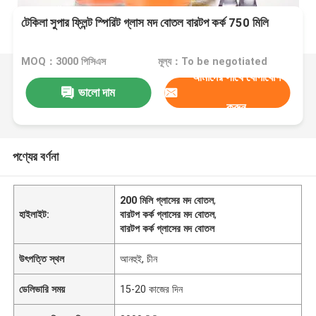
টেকিলা সুপার ফ্লিন্ট স্পিরিট গ্লাস মদ বোতল বারটপ কর্ক 750 মিলি
MOQ：3000 পিসিএস
মূল্য：To be negotiated
আমাদের সাথে যোগাযোগ
ভালো দাম
করুন
পণ্যের বর্ণনা
200 মিলি গ্লাসের মদ বোতল
,
হাইলাইট:
বারটপ কর্ক গ্লাসের মদ বোতল
,
বারটপ কর্ক গ্লাসের মদ বোতল
উৎপত্তি স্থল
আনহুই, চীন
ডেলিভারি সময়
15-20 কাজের দিন