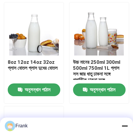
8oz 12oz 14oz 32oz
উচ্চ মানের 250ml 300ml
গ্লাস বোতল গ্লাস দুধের বোতল
500ml 750ml 1L গ্লাস
সস জার ধাতু ঢাকনা সঙ্গে
প্লাস্টিক ঢাকনা সঙ্গে
অনুসন্ধান পাঠান
অনুসন্ধান পাঠান
বাড়ি
পণ্য
Frank
আমাদের সম্পর্কে