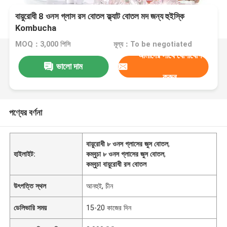
বায়ুরোধী 8 ওনস গ্লাস রস বোতল ফ্ল্যাট বোতল মদ জন্য হুইস্কি
Kombucha
MOQ：3,000 পিসি
মূল্য：To be negotiated
আমাদের সাথে যোগাযোগ
ভালো দাম
করুন
পণ্যের বর্ণনা
বায়ুরোধী ৮ ওনস গ্লাসের জুস বোতল
,
হাইলাইট:
কম্বুচা ৮ ওনস গ্লাসের জুস বোতল
,
কম্বুচা বায়ুরোধী রস বোতল
উৎপত্তি স্থল
আনহুই, চীন
ডেলিভারি সময়
15-20 কাজের দিন