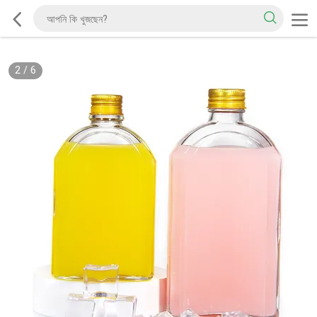
2
/
6