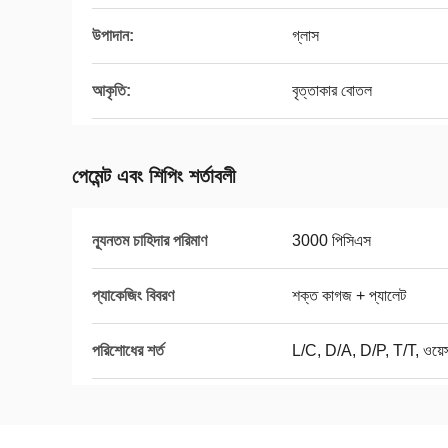
উপাদান:
গ্লাস
আকৃতি:
বৃত্তাকার বোতল
পেমেন্ট এবং শিপিং শর্তাবলী
ন্যূনতম চাহিদার পরিমাণ
3000 পিসিএস
প্যাকেজিং বিবরণ
শক্ত কাগজ + প্যালেট
পরিশোধের শর্ত
L/C, D/A, D/P, T/T, ওয়েস্ট