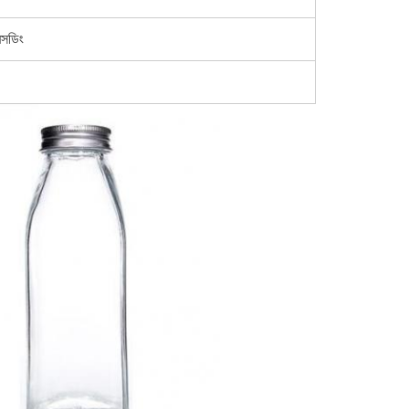
মবসডিং