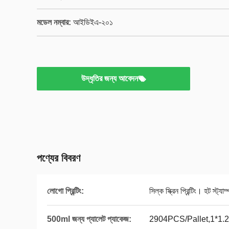
মডেল নম্বার:
আইডিইএ-২০১
উদ্ধৃতির জন্য আবেদন
পণ্যের বিবরণ
লোগো প্রিন্টিং:
সিল্ক স্ক্রিন প্রিন্টিং। হট স্ট্য
500ml জন্য প্যালেট প্যাকেজ:
2904PCS/Pallet,1*1.2