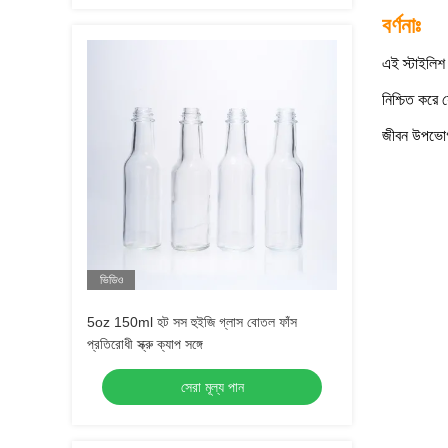
বর্ণনাঃ
এই স্টাইলিশ 
নিশ্চিত করে 
জীবন উপভো
ভিডিও
5oz 150ml হট সস হুইজি গ্লাস বোতল ফাঁস
প্রতিরোধী স্ক্রু ক্যাপ সঙ্গে
সেরা মূল্য পান