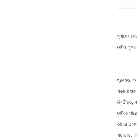
গ্লাসের বো
ফাটল লুকান
প্রথমত, আপ
এড়ানো গুরু
দ্বিতীয়ত, 
ফাটতে পারে
তাদের তাপমা
এছাড়াও, এটি