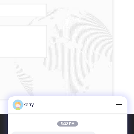
kerry
5:32 PM