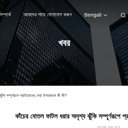
ম্পর্কে
আমাদের সাথে যোগাযোগ করুন
Bengali
খবর
ুঁকি সম্পূর্ণরূপে প্রতিরোধের সেরা উপায়গুলো কী কী?
কাঁচের বোতল ফাটল ধরার অদৃশ্য ঝুঁকি সম্পূর্ণরূপে 