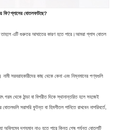
ায় কি?
গ্লাসের বোতল
ফাটছে?
 হয়, তাহলে এটি গুরুতর আঘাতের কারণ হতে পারে।আমরা গ্লাস বোতল
 নামী সরবরাহকারীদের কাছ থেকে কেনা এবং নিম্নমানের পণ্যগুলি
হঠাৎ গরম থেকে ঠান্ডা বা বিপরীত দিকে স্থানান্তরিত হলে সহজেই
োতলগুলি সরাসরি ফুটন্ত বা হিমশীতল পানিতে রাখবেন নাপরিবর্তে,
ে যা অবিলম্বে দৃশ্যমান নাও হতে পারে কিন্তু শেষ পর্যন্ত বোতলটি