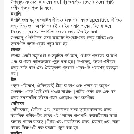
উপযুক্ত স্বতন্ত্র আকারের সাথে খুব জনপ্রিয়।দেশের মদের প্রতি
গভীর শ্রদ্ধা প্রদর্শন করে.
ইতালি
ইতালি তার সমৃদ্ধ ওয়াইন ঐতিহ্য এবং প্রাণবন্ত aperitivo ঐতিহ্য
জন্য বিখ্যাত। আপনি প্রায়ই ওয়াইন গ্লাস পাবেন, বিশেষ করে
Prosecco মত স্পার্কলিং জাতের জন্য ডিজাইন করা।
উপরন্তু,এপিরিটিভো সময় ককটেল উপস্থাপনের জন্য মার্জিত এবং
সৃজনশীল গ্লাসওয়্যার পছন্দ করা হয়.
জাপান
জাপান একটি সমৃদ্ধ চা সংস্কৃতির গর্ব করে, যেখানে গ্লাসের চা কাপ
এবং চা পাত্র ব্যাপকভাবে পছন্দ করা হয়। উপরন্তু, মদ্যপ পানীয়ের
জন্য সাকি কাপ এবং ঐতিহ্যগত গ্লাসের পাত্রগুলি প্রায়শই ব্যবহৃত
হয়।
চীন
শহুরে পরিবেশে, ঐতিহ্যবাহী চীনা চা কাপ এবং গ্লাস বা অনুরূপ
উপকরণ থেকে তৈরি সেট পাওয়া সাধারণ।পানীয় যেমন জল এবং রস
বাড়ি
জন্য সমসাময়িক কাঁচের পাত্র এছাড়াও বেশ জনপ্রিয়.
মেক্সিকো
মেক্সিকোতে, টেকিলা এবং মেজকালের মতো অ্যালকোহলের জন্য
পণ্য
ক্লাসিক পানীয়গুলির মধ্যে শট গ্লাসের পাশাপাশি ক্যাবালিটোর মতো
অনন্য পাত্রে রয়েছে।বিয়ার এবং ককটেলের জন্য টেকসই এবং সরল
কাচের বিকল্পগুলি ব্যাপকভাবে পছন্দ করা হয়.
আমাদের সম্পর্কে
ব্রাজিল