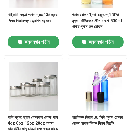
জার বোতল ক্যাপ
পাইকারি সস্তা গ্লাস স্বচ্ছ চিলি জ্যাম
গ্লাস বোতল ইকো বন্ধুত্বপূর্ণ BPA
সিলড বিলাসবহুল হেক্সাগন মধু জার
মুক্ত স্টেইনলেস স্টীল ঢাকনা 500ml
পানীয় গ্লাস জল বোতল
গৃহস্থালি গ্লাসওয়্যার
অনুসন্ধান পাঠান
অনুসন্ধান পাঠান
খালি স্বচ্ছ গ্লাস গোলাকার সোজা পাশ
পারফিউম সিরাম 30 মিলি গ্লাস রোলার
4oz 8oz 12oz 20oz গ্লাস
বোতল বাল্ক সিল্ক স্ক্রিন প্রিন্টিং
জার গভীর ধাতু ঢাকনা সঙ্গে খাদ্য ধারক