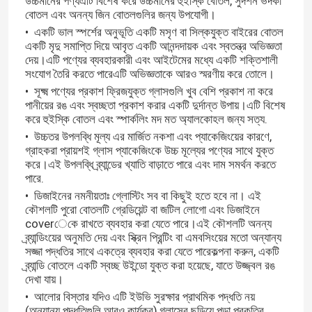
উচ্চমানের পণ্যএটি বিশেষ করে উচ্চমানের হুইস্কি বোতল, সুদর্শন ভদকা
বোতল এবং অনন্য জিন বোতলগুলির জন্য উপযোগী।
•
একটি ভাল স্পর্শের অনুভূতি একটি মসৃণ বা সিল্কযুক্ত বাইরের বোতল
কারখানা ভ্রমণ
একটি মৃদু সমাপ্তি দিয়ে আবৃত একটি আনন্দদায়ক এবং স্বতন্ত্র অভিজ্ঞতা
দেয়।এটি পণ্যের ব্যবহারকারী এবং আইটেমের মধ্যে একটি শক্তিশালী
সংযোগ তৈরি করতে পারেএটি অভিজ্ঞতাকে আরও স্মরণীয় করে তোলে।
মান নিয়ন্ত্রণ
•
সূক্ষ্ম পণ্যের প্রকাশ ফ্রিজযুক্ত গ্লাসগুলি খুব বেশি প্রকাশ না করে
পানীয়ের রঙ এবং স্বচ্ছতা প্রকাশ করার একটি দুর্দান্ত উপায়।এটি বিশেষ
করে হুইস্কি বোতল এবং স্পার্কলিং মদ মত অ্যালকোহল জন্য সত্য.
আমাদের সাথে যোগাযোগ করুন
•
উচ্চতর উপলব্ধি মূল্য এর মার্জিত নকশা এবং প্যাকেজিংয়ের কারণে,
গ্রাহকরা প্রায়শই গ্লাস প্যাকেজিংকে উচ্চ মূল্যের পণ্যের সাথে যুক্ত
করে।এই উপলব্ধি ব্র্যান্ডের খ্যাতি বাড়াতে পারে এবং দাম সমর্থন করতে
উদ্ধৃতির জন্য আবেদন
পারে.
•
ডিজাইনের নমনীয়তাঃ গ্লোস্টিং সব বা কিছুই হতে হবে না। এই
কৌশলটি পুরো বোতলটি গ্রেডিয়েন্ট বা জটিল লোগো এবং ডিজাইনে
কাচের বোতল
coverেকে রাখতে ব্যবহার করা যেতে পারে।এই কৌশলটি অনন্য
ব্র্যান্ডিংয়ের অনুমতি দেয় এবং স্ক্রিন প্রিন্টিং বা এমবসিংয়ের মতো অন্যান্য
সজ্জা পদ্ধতির সাথে একত্রে ব্যবহার করা যেতে পারেকল্পনা করুন, একটি
গ্লাসের জার
ব্র্যান্ডি বোতলে একটি স্বচ্ছ উইন্ডো যুক্ত করা হয়েছে, যাতে উজ্জ্বল রঙ
দেখা যায়।
•
আলোর বিস্তার যদিও এটি ইউভি সুরক্ষার প্রাথমিক পদ্ধতি নয়
গ্লাস কাপ
(অন্যান্য পদ্ধতিগুলি আরও কার্যকর),গ্লাসের ছড়িয়ে পড়া প্রকৃতির