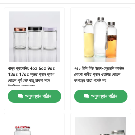
খাদ্য প্যাকেজিং 4oz 6oz 9oz
৭৫০ মিলি নিউ ইকো-ফ্রেন্ডলি কাস্টম
13oz 17oz স্বচ্ছ গ্লাস ক্যাপ
লোগো পানীয় গ্লাস ওয়াটার বোতল
বোতল পূর্ণ সেট ধাতু ঢাকনা সঙ্গে
কাপড়ের হাতা পকেট সহ
হিমশীতল গ্লাস জার
অনুসন্ধান পাঠান
অনুসন্ধান পাঠান