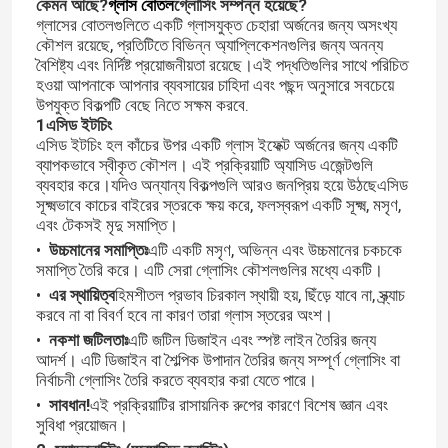
কেমন আছে?
গ্লাস বোতল
গ্লোসিং সম্পন্ন হয়েছে?
গ্লাসের বোতলগুলিতে একটি গ্লাসযুক্ত চেহারা অর্জনের জন্য অসংখ্য
কৌশল রয়েছে, প্রতিটিতে বিভিন্ন অ্যাপ্লিকেশনগুলির জন্য অনন্য
বৈশিষ্ট্য এবং নির্দিষ্ট প্রয়োজনীয়তা রয়েছে।এই পদ্ধতিগুলির সাথে পরিচিত
হওয়া আপনাকে আপনার ব্যবসায়ের চাহিদা এবং পছন্দ অনুসারে সবচেয়ে
উপযুক্ত বিকল্পটি বেছে নিতে সক্ষম করবে.
1এসিড ইটচিং
এসিড ইটচিং হল কাঁচের উপর একটি গ্লাস ইফেক্ট অর্জনের জন্য একটি
ব্যাপকভাবে স্বীকৃত কৌশল। এই প্রক্রিয়াটি অ্যাসিড এজেন্টগুলি
ব্যবহার করে।যদিও অন্যান্য বিকল্পগুলি আরও জনপ্রিয় হয়ে উঠছেএসিড
সূক্ষ্মভাবে কাচের বাইরের স্তরকে ক্ষয় করে, ফলস্বরূপ একটি সূক্ষ্ম, মসৃণ,
এবং টেকসই মৃদু সমাপ্তি।
•
উচ্চমানের সমাপ্তিঃ
এটি একটি মসৃণ, অভিন্ন এবং উচ্চমানের চকচকে
সমাপ্তি তৈরি করে। এটি সেরা গ্লোসিং কৌশলগুলির মধ্যে একটি।
•
এর স্থায়িত্ব
হিমশীতল প্রভাব চিরকাল স্থায়ী হয়, ছিঁড়ে যাবে না, স্ক্র্যাচ
করবে না বা বিবর্ণ হবে না কারণ তারা গ্লাস স্তরের অংশ।
•
নকশা জটিলতাঃ
এটি জটিল ডিজাইন এবং স্পষ্ট লাইন তৈরির জন্য
আদর্শ। এটি ডিজাইন বা শৈল্পিক উপাদান তৈরির জন্য সম্পূর্ণ গ্লোসিং বা
নির্বাচনী গ্লোসিং তৈরি করতে ব্যবহার করা যেতে পারে।
•
সাবধান!
এই প্রক্রিয়াটির রাসায়নিক রুপের কারণে বিশেষ জ্ঞান এবং
সুবিধা প্রয়োজন।