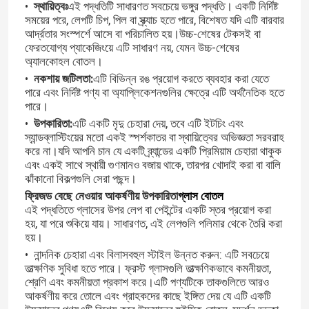
•
স্থায়িত্বঃ
এই পদ্ধতিটি সাধারণত সবচেয়ে ভঙ্গুর পদ্ধতি। একটি নির্দিষ্ট
সময়ের পরে, লেপটি চিপ, পিল বা স্ক্র্যাচ হতে পারে, বিশেষত যদি এটি বারবার
আর্দ্রতার সংস্পর্শে আসে বা পরিচালিত হয়।উচ্চ-শেষের টেকসই বা
ফেরতযোগ্য প্যাকেজিংয়ে এটি সাধারণ নয়, যেমন উচ্চ-শেষের
অ্যালকোহল বোতল।
•
নকশায় জটিলতা:
এটি বিভিন্ন রঙ প্রয়োগ করতে ব্যবহার করা যেতে
পারে এবং নির্দিষ্ট পণ্য বা অ্যাপ্লিকেশনগুলির ক্ষেত্রে এটি অর্থনৈতিক হতে
পারে।
•
উপকারিতা:
এটি একটি মৃদু চেহারা দেয়, তবে এটি ইটচিং এবং
স্যান্ডব্লাস্টিংয়ের মতো একই স্পর্শকাতর বা স্থায়িত্বের অভিজ্ঞতা সরবরাহ
করে না।যদি আপনি চান যে একটি ব্র্যান্ডের একটি প্রিমিয়াম চেহারা থাকুক
এবং একই সাথে স্থায়ী গুণমানও বজায় থাকে, তারপর খোদাই করা বা বালি
ঝাঁকানো বিকল্পগুলি সেরা পছন্দ।
ফ্রিজড বেছে নেওয়ার আকর্ষণীয় উপকারিতা
গ্লাস বোতল
এই পদ্ধতিতে গ্লাসের উপর লেপ বা পেইন্টের একটি স্তর প্রয়োগ করা
বাড়ি
হয়, যা পরে শুকিয়ে যায়। সাধারণত, এই লেপগুলি পলিমার থেকে তৈরি করা
হয়।
•
নান্দনিক চেহারা এবং বিলাসবহুল স্টাইল উন্নত করুন: এটি সবচেয়ে
পণ্য
তাত্ক্ষণিক সুবিধা হতে পারে। ফ্রস্ট গ্লাসগুলি তাত্ক্ষণিকভাবে কমনীয়তা,
শ্রেণি এবং কমনীয়তা প্রকাশ করে।এটি পণ্যটিকে তাকগুলিতে আরও
আকর্ষণীয় করে তোলে এবং গ্রাহকদের কাছে ইঙ্গিত দেয় যে এটি একটি
আমাদের সম্পর্কে