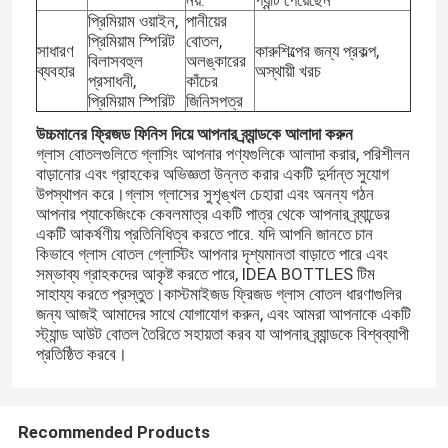
নয়.
প্যান্ট পেয়েছেন
প্রিমিয়াম ওয়াইন,
পানীয়ের
প্রিমিয়াম স্পিরিট
বোতল,
সাধারণ
কারুশিল্পের জন্য প্রকল্প,
বিলাসবহুল
অলঙ্কারের
ব্যবহার
অস্থায়ী খরচ
প্রসাধনী,
কাঁচের
প্রিমিয়াম স্পিরিট
জিনিসপত্র
উচ্চমানের ফ্রিজড ফিনিস দিয়ে আপনার ব্র্যান্ডকে আলাদা করুন
গ্লাস বোতলগুলিতে গ্লাসিং আপনার পণ্যগুলিকে আলাদা করার, পরিশীলন
বাড়ানোর এবং গ্রাহকের অভিজ্ঞতা উন্নত করার একটি দুর্দান্ত সুযোগ
উপস্থাপন করে।গ্লাস গ্লাসের সুশৃঙ্খল চেহারা এবং অনন্য গঠন
আপনার প্যাকেজিংকে কেবলমাত্র একটি পাত্র থেকে আপনার ব্র্যান্ডের
একটি আকর্ষণীয় প্রতিনিধিত্ব করতে পারে. যদি আপনি জানতে চান
কিভাবে গ্লাস বোতল গ্লোস্টিং আপনার দৃশ্যমানতা বাড়াতে পারে এবং
সম্ভাব্য গ্রাহকদের আকৃষ্ট করতে পারে, IDEA BOTTLES টিম
সাহায্য করতে প্রস্তুত।কাস্টমাইজড ফ্রিজড গ্লাস বোতল ধারণাগুলির
জন্য আজই আমাদের সাথে যোগাযোগ করুন, এবং আমরা আপনাকে একটি
স্ট্যান্ড আউট বোতল তৈরিতে সহায়তা করব যা আপনার ব্র্যান্ডকে বিশ্বব্যাপী
প্রতিষ্ঠিত করবে।
Recommended Products