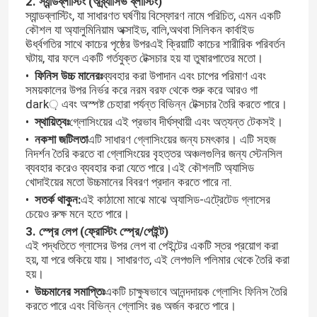
2. স্যান্ডব্লাস্টিং (অব্র্যাসিভ ব্লাস্টিং)
স্যান্ডব্লাস্টিং, যা সাধারণত ঘর্ষণীয় বিস্ফোরণ নামে পরিচিত, এমন একটি
কৌশল যা অ্যালুমিনিয়াম অক্সাইড, বালি,অথবা সিলিকন কার্বাইড
ঊর্ধ্বগতির সাথে কাচের পৃষ্ঠের উপরএই ক্রিয়াটি কাচের শারীরিক পরিবর্তন
ঘটায়, যার ফলে একটি গর্তযুক্ত টেক্সচার হয় যা তুষারপাতের মতো।
•
ফিনিস উচ্চ মানেরঃ
ব্যবহার করা উপাদান এবং চাপের পরিমাণ এবং
সময়কালের উপর নির্ভর করে নরম বরফ থেকে শুরু করে আরও গা
dark় এবং অস্পষ্ট চেহারা পর্যন্ত বিভিন্ন টেক্সচার তৈরি করতে পারে।
•
স্থায়িত্বঃ
গ্লোসিংয়ের এই প্রভাব দীর্ঘস্থায়ী এবং অত্যন্ত টেকসই।
•
নকশা জটিলতা
এটি সাধারণ গ্লোসিংয়ের জন্য চমৎকার। এটি সহজ
নিদর্শন তৈরি করতে বা গ্লোসিংয়ের বৃহত্তর অঞ্চলগুলির জন্য স্টেনসিল
ব্যবহার করেও ব্যবহার করা যেতে পারে।এই কৌশলটি অ্যাসিড
খোদাইয়ের মতো উচ্চমানের বিবরণ প্রদান করতে পারে না.
•
সতর্ক থাকুন:
এই কাঠামো মাঝে মাঝে অ্যাসিড-এট্রেটেড গ্লাসের
চেয়েও রুক্ষ মনে হতে পারে।
3. স্প্রে লেপ (ফ্রোস্টিং স্প্রে/পেইন্ট)
এই পদ্ধতিতে গ্লাসের উপর লেপ বা পেইন্টের একটি স্তর প্রয়োগ করা
হয়, যা পরে শুকিয়ে যায়। সাধারণত, এই লেপগুলি পলিমার থেকে তৈরি করা
হয়।
•
উচ্চমানের সমাপ্তিঃ
একটি চাক্ষুষভাবে আনন্দদায়ক গ্লোসিং ফিনিস তৈরি
করতে পারে এবং বিভিন্ন গ্লোসিং রঙ অর্জন করতে পারে।