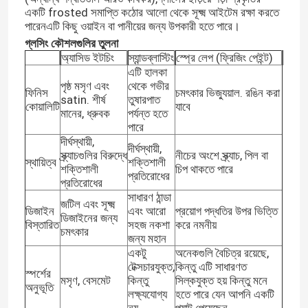
একটি frosted সমাপ্তি কঠোর আলো থেকে সূক্ষ্ম আইটেম রক্ষা করতে
পারেনএটি কিছু ওয়াইন বা পানীয়ের জন্য উপকারী হতে পারে।
জার বোতল ক্যাপ
গ্লসিং কৌশলগুলির তুলনা
অ্যাসিড ইটচিং
স্যান্ডব্লাস্টিং
স্প্রে লেপ (ফ্রিজিং পেইন্ট)
এটি হালকা
গৃহস্থালি গ্লাসওয়্যার
পৃষ্ঠ মসৃণ এবং
থেকে গভীর
ফিনিস
চমৎকার ভিজ্যুয়াল. রঙিন করা
satin. শীর্ষ
তুষারপাত
কোয়ালিটি
যাবে
মানের, ধ্রুবক
পর্যন্ত হতে
পারে
দীর্ঘস্থায়ী,
দীর্ঘস্থায়ী,
স্ক্র্যাচগুলির বিরুদ্ধে
নীচের অংশে স্ক্র্যাচ, পিল বা
স্থায়িত্ব
শক্তিশালী
শক্তিশালী
চিপ থাকতে পারে
প্রতিরোধের
প্রতিরোধের
সাধারণ ঠান্ডা
জটিল এবং সূক্ষ্ম
ডিজাইন
এবং আরো
প্রয়োগ পদ্ধতির উপর ভিত্তি
ডিজাইনের জন্য
বিস্তারিত
সহজ নকশা
করে নমনীয়
চমৎকার
জন্য মহান
একটু
অনেকগুলি বৈচিত্র রয়েছে,
টেক্সচারযুক্ত,
কিন্তু এটি সাধারণত
স্পর্শের
মসৃণ, বেসমেট
কিন্তু
সিল্কযুক্ত হয় কিন্তু মনে
অনুভূতি
লক্ষ্যযোগ্য
হতে পারে যেন আপনি একটি