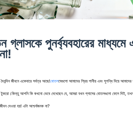
তন গ্লাসকে পুনর্ব্যবহারের মাধ্যমে
নো!
দৈনন্দিন জীবনে একেবারে সর্বত্র আছে!
বোতল
যেগুলো আমাদের প্রিয় পানীয় এবং সুগন্ধি দিয়ে আমা
 টুকরো।কিন্তু আপনি কি কখনো ভেবে দেখেছেন যে, আমরা যখন গ্লাসের বোতলগুলো ফেলে দিই, তখন তাদে
 জীবন দেওয়া হয়! এটা আশ্চর্যজনক না?