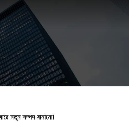
েবারে নতুন সম্পদ বানানো!