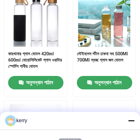
জার বোতল ক্যাপ
গৃহস্থালি গ্লাসওয়্যার
কারখানার গ্লাস বোতল 420ml
স্টেইনলেস স্টীল ঢাকনা সহ 500Ml
600ml বোরোসিলিকেট গ্লাস ওয়াটার
700Ml স্বচ্ছ গ্লাস জল বোতল
স্পোর্টস পানীয় বোতল
অনুসন্ধান পাঠান
অনুসন্ধান পাঠান
kerry