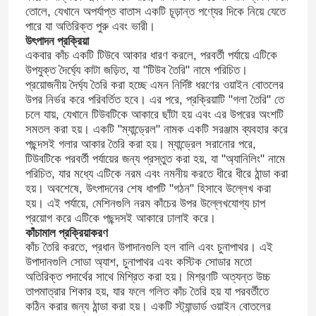
তোলে, যেখানে অপর্যাপ্ত বাতাস একটি চূড়ান্ত পণ্যের দিকে নিয়ে যেতে
পারে যা অতিরিক্ত পুরু এবং ভারী।
উৎপাদন প্রক্রিয়া
একবার কাঁচ একটি টিউবে আকার ধারণ করলে, পরবর্তী পর্যায়ে এটিকে
উপযুক্ত দৈর্ঘ্যে কাটা জড়িত, যা "টিউব তৈরি" নামে পরিচিত।
প্রয়োজনীয় দৈর্ঘ্য তৈরি করা হচ্ছে এমন নির্দিষ্ট ধরণের ওয়াইন বোতলের
উপর নির্ভর করে পরিবর্তিত হবে। এর পরে, প্রক্রিয়াটি "গলা তৈরি" তে
চলে যায়, যেখানে টিউবটিকে আকারে ছাঁটা হয় এবং এর উপরের অংশটি
সমতল করা হয়। একটি "ম্যান্ড্রেল" নামক একটি সরঞ্জাম ব্যবহার করে
পছন্দসই গলার আকার তৈরি করা হয়। ম্যান্ড্রেল সরানোর পরে,
টিউবটিকে পরবর্তী পর্যায়ের জন্য প্রস্তুত করা হয়, যা "অ্যানিলিং" নামে
পরিচিত, যার মধ্যে এটিকে নরম এবং নমনীয় করতে ধীরে ধীরে ঠান্ডা করা
হয়। অবশেষে, উৎপাদনের শেষ ধাপটি "গঠন" হিসাবে উল্লেখ করা
হয়। এই পর্যায়ে, মেশিনগুলি নরম কাঁচের উপর উল্লেখযোগ্য চাপ
প্রয়োগ করে এটিকে পছন্দসই আকারে ঢালাই করে।
কাঁচামাল প্রক্রিয়াকরণ
কাঁচ তৈরি করতে, প্রধান উপাদানগুলি হল বালি এবং চুনাপাথর। এই
উপাদানগুলি সোডা অ্যাশ, চুনাপাথর এবং কস্টিক সোডার মতো
অতিরিক্ত পদার্থের সাথে মিশ্রিত করা হয়। মিশ্রণটি অত্যন্ত উচ্চ
তাপমাত্রার শিকার হয়, যার ফলে গলিত কাঁচ তৈরি হয় যা পরবর্তীতে
কঠিন করার জন্য ঠান্ডা করা হয়। একটি স্ট্যান্ডার্ড ওয়াইন বোতলের