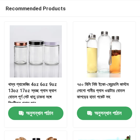
Recommended Products
কারখানা ভ্রমণ
মান নিয়ন্ত্রণ
আমাদের সাথে যোগাযোগ করুন
উদ্ধৃতির জন্য আবেদন
খাদ্য প্যাকেজিং 4oz 6oz 9oz
৭৫০ মিলি নিউ ইকো-ফ্রেন্ডলি কাস্টম
13oz 17oz স্বচ্ছ গ্লাস ক্যাপ
লোগো পানীয় গ্লাস ওয়াটার বোতল
কাচের বোতল
বোতল পূর্ণ সেট ধাতু ঢাকনা সঙ্গে
কাপড়ের হাতা পকেট সহ
হিমশীতল গ্লাস জার
অনুসন্ধান পাঠান
অনুসন্ধান পাঠান
গ্লাসের জার
গ্লাস কাপ