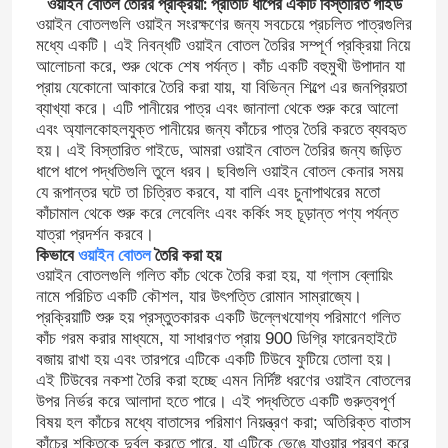
ওয়াইন বোতল তৈরির প্রক্রিয়া: প্রতিটি ধাপের একটি বিস্তারিত গাইড
ওয়াইন বোতলগুলি ওয়াইন সংরক্ষণের জন্য সবচেয়ে প্রচলিত পাত্রগুলির
মধ্যে একটি। এই নিবন্ধটি ওয়াইন বোতল তৈরির সম্পূর্ণ প্রক্রিয়া নিয়ে
আলোচনা করে, শুরু থেকে শেষ পর্যন্ত। কাঁচ একটি বহুমুখী উপাদান যা
প্রায় যেকোনো আকারে তৈরি করা যায়, যা বিভিন্ন শিল্পে এর জনপ্রিয়তা
ব্যাখ্যা করে। এটি পানীয়ের পাত্র এবং জানালা থেকে শুরু করে আলো
এবং অ্যালকোহলযুক্ত পানীয়ের জন্য কাঁচের পাত্র তৈরি করতে ব্যবহৃত
হয়। এই বিস্তারিত গাইডে, আমরা ওয়াইন বোতল তৈরির জন্য জড়িত
ধাপে ধাপে পদ্ধতিগুলি তুলে ধরব। ছবিগুলি ওয়াইন বোতল কেনার সময়
যে রূপান্তর ঘটে তা চিত্রিত করবে, যা বালি এবং চুনাপাথরের মতো
কাঁচামাল থেকে শুরু করে লেবেলিং এবং কর্কিং সহ চূড়ান্ত পণ্য পর্যন্ত
যাত্রা প্রদর্শন করবে।
কিভাবে
ওয়াইন বোতল
তৈরি করা হয়
ওয়াইন বোতলগুলি গলিত কাঁচ থেকে তৈরি করা হয়, যা গ্লাস ব্লোয়িং
নামে পরিচিত একটি কৌশল, যার উৎপত্তি রোমান সাম্রাজ্যে।
প্রক্রিয়াটি শুরু হয় প্রস্তুতকারক একটি উল্লেখযোগ্য পরিমাণে গলিত
কাঁচ গরম করার মাধ্যমে, যা সাধারণত প্রায় 900 ডিগ্রি ফারেনহাইটে
বজায় রাখা হয় এবং তারপরে এটিকে একটি টিউবে ফুটিয়ে তোলা হয়।
এই টিউবের নকশা তৈরি করা হচ্ছে এমন নির্দিষ্ট ধরণের ওয়াইন বোতলের
উপর নির্ভর করে আলাদা হতে পারে। এই পদ্ধতিতে একটি গুরুত্বপূর্ণ
বিষয় হল কাঁচের মধ্যে বাতাসের পরিমাণ নিয়ন্ত্রণ করা; অতিরিক্ত বাতাস
কাঁচের শক্তিকে দুর্বল করতে পারে, যা এটিকে ভেঙে যাওয়ার প্রবণ করে