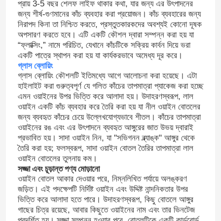
প্রায় 3-5 বছর শেলফ লাইফ থাকার কথা, যার জন্য এর উৎপাদনের
জন্য শীর্ষ-গুণমানের কাঁচ ব্যবহার করা প্রয়োজন। কাঁচ ব্যবহারের জন্য
নিরাপদ কিনা তা নিশ্চিত করতে, প্রস্তুতকারকদের অবশ্যই কোনো দূষক
অপসারণ করতে হবে। এটি একটি কৌশল দ্বারা সম্পন্ন করা হয় যা
“ফ্লাক্সিং,” নামে পরিচিত, যেখানে কাঁচটিকে সক্রিয় কার্বন দিয়ে ভরা
একটি পাত্রে স্থাপন করা হয় যা কার্যকরভাবে অমেধ্য দূর করে।
গ্লাস ব্লোয়িং
গ্লাস ব্লোয়িং কৌশলটি ইতিমধ্যে আগে আলোচনা করা হয়েছে। এটা
হাইলাইট করা গুরুত্বপূর্ণ যে গলিত কাঁচের তাপমাত্রা প্যাকেজ করা হচ্ছে
এমন ওয়াইনের উপর ভিত্তি করে আলাদা হয়। উদাহরণস্বরূপ, লাল
ওয়াইন একটি কাঁচ ব্যবহার করে তৈরি করা হয় যা নীল ওয়াইন বোতলের
জন্য ব্যবহৃত কাঁচের চেয়ে উল্লেখযোগ্যভাবে শীতল। কাঁচের তাপমাত্রা
ওয়াইনের রঙ এবং এর উৎপাদনে ব্যবহৃত আঙ্গুরের জাত উভয় দ্বারাই
প্রভাবিত হয়। সাদা ওয়াইন নিন, যা "সভিগনন ব্ল্যাঙ্ক" আঙ্গুর থেকে
তৈরি করা হয়; ফলস্বরূপ, সাদা ওয়াইন বোতল তৈরির তাপমাত্রা লাল
ওয়াইন বোতলের তুলনায় কম।
সজ্জা এবং চূড়ান্ত পণ্য মোড়ানো
ওয়াইন বোতল আকার দেওয়ার পরে, নিম্নলিখিত পর্যায়ে অলঙ্করণ
জড়িত। এই পদক্ষেপটি নির্দিষ্ট ওয়াইন এবং উদ্দিষ্ট নান্দনিকতার উপর
ভিত্তি করে আলাদা হতে পারে। উদাহরণস্বরূপ, কিছু বোতলে আঙ্গুর
গাছের চিত্র রয়েছে, আবার কিছুতে ওয়াইনের নাম এবং তার ভিনটেজ
প্রদর্শিত হয়। সজ্জা সম্পন্ন হওয়ার পরে, বোতলটিকে একটি কার্ডবোর্ড