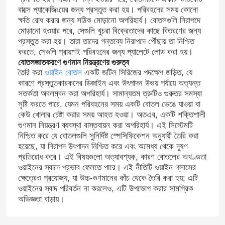
বাক্সে প্যাকেজিংয়ের জন্য প্রস্তুত করা হয়। পরিবহনের সময় কোনো
ক্ষতি রোধ করার জন্য সঠিক মোড়ানো অপরিহার্য। বোতলগুলি নিরাপদে
মোড়ানো হওয়ার পরে, সেগুলি খুচরা বিক্রেতাদের কাছে বিতরণের জন্য
প্রস্তুত করা হয়। তারা তাদের গন্তব্যে নিরাপদে পৌঁছায় তা নিশ্চিত
করতে, সেগুলি প্রায়শই পরিবহনের জন্য প্যালেটে লোড করা হয়।
বোতলজাতকরণে গুণমান নিয়ন্ত্রণের গুরুত্ব
তৈরি করা
ওয়াইন বোতল
একটি জটিল সিরিজের পদক্ষেপ জড়িত, যে
কারণে প্রস্তুতকারকদের ডিজাইন এবং উৎপাদন উভয় পর্যায়ে অত্যন্ত
সতর্কতা অবলম্বন করা অপরিহার্য। সামান্যতম ত্রুটিও গুরুতর সমস্যা
সৃষ্টি করতে পারে, যেমন পরিবহনের সময় একটি বোতল ভেঙে যাওয়া বা
কেউ খোলার চেষ্টা করার সময় আহত হওয়া। অতএব, একটি শক্তিশালী
গুণমান নিয়ন্ত্রণ ব্যবস্থা বাস্তবায়ন করা অপরিহার্য। এই সিস্টেমটি
নিশ্চিত করে যে বোতলগুলি সুনির্দিষ্ট স্পেসিফিকেশন অনুযায়ী তৈরি করা
হয়েছে, যা নিরাপদ উৎপাদন নিশ্চিত করে এবং অমেধ্য থেকে দূষণ
প্রতিরোধ করে। এই বিষয়গুলো অত্যাবশ্যক, কারণ বোতলের অখণ্ডতা
বাড়ি
ওয়াইনের স্বাদে প্রভাব ফেলতে পারে। এই নীতিটি ওয়াইন গ্লাসের
ক্ষেত্রেও প্রযোজ্য, যা উচ্চ-গুণমানের কাঁচ থেকে তৈরি করা হয়; এটি
ওয়াইনের স্বাদ পরিবর্তন না করলেও, এটি উপভোগ করার সামগ্রিক
পণ্য
অভিজ্ঞতা বাড়ায়।
আমাদের সম্পর্কে