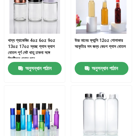
কারখানা ভ্রমণ
মান নিয়ন্ত্রণ
খাদ্য প্যাকেজিং 4oz 6oz 9oz
উচ্চ মানের ফ্যান্সি 12oz গোলাকার
13oz 17oz স্বচ্ছ গ্লাস ক্যাপ
আকৃতির সস জন্য কেচপ গ্লাস বোতল
বোতল পূর্ণ সেট ধাতু ঢাকনা সঙ্গে
আমাদের সাথে যোগাযোগ করুন
হিমশীতল গ্লাস জার
অনুসন্ধান পাঠান
অনুসন্ধান পাঠান
উদ্ধৃতির জন্য আবেদন
কাচের বোতল
গ্লাসের জার
গ্লাস কাপ