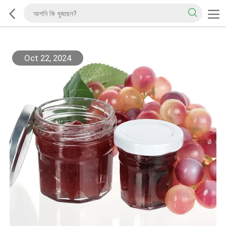
Oct 22, 2024