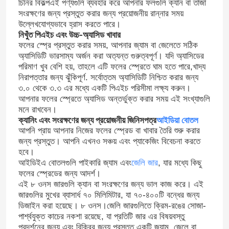
চিনির বিকল্পএই পণ্যগুলি ব্যবহার করে আপনার ফলগুলি ক্যান বা তাজা
সংরক্ষণের জন্য প্রস্তুত করার জন্য প্রয়োজনীয় রান্নার সময়
উল্লেখযোগ্যভাবে হ্রাস করতে পারে।
নিখুঁত পিএইচ এবং উচ্চ-অ্যাসিড খাবার
ফলের স্প্রে প্রস্তুত করার সময়, আপনার জ্যাম বা জেলেতে সঠিক
অ্যাসিডিটি ভারসাম্য অর্জন করা অত্যন্ত গুরুত্বপূর্ণ। যদি অ্যাসিডের
পরিমাণ খুব বেশি হয়, তাহলে এটি ফলের স্প্রেতে ঘাম হতে পারে,খাদ্য
নিরাপত্তার জন্য ঝুঁকিপূর্ণ. সর্বোত্তম অ্যাসিডিটি নিশ্চিত করার জন্য
৩.০ থেকে ৩.৩ এর মধ্যে একটি পিএইচ পরিসীমা লক্ষ্য করুন।
আপনার ফলের স্প্রেতে অ্যাসিড অন্তর্ভুক্ত করার সময় এই সংখ্যাগুলি
মনে রাখবেন।
ক্যানিং এবং সংরক্ষণের জন্য প্রয়োজনীয় জিনিসপত্র
আইডিয়া বোতল
আপনি প্রায় আপনার নিজের ফলের স্প্রেড বা খাবার তৈরি শুরু করার
জন্য প্রস্তুত। আপনি এখনও সঞ্চয় এবং প্যাকেজিং বিবেচনা করতে
হবে।
আইডিইএ বোতলগুলি পাইকারি জ্যাম এবং
জেলি জার
, যার মধ্যে কিছু
ফলের স্প্রেডের জন্য আদর্শ।
এই ৮ ওনস জারগুলি ক্যান বা সংরক্ষণের জন্য ভাল কাজ করে। এই
জারগুলির মুখের ব্যাসার্ধ ৭০ মিলিমিটার, যা ৭০-৪০০টি বন্ধের জন্য
ডিজাইন করা হয়েছে। ৮ ওনস।জেলি জারগুলিতে ক্রিম-রঙের সোজা-
পার্শ্বযুক্ত কাচের নকশা রয়েছে, যা প্রতিটি জার এর বিষয়বস্তু
প্রদর্শনের জন্য এবং বিক্রির জন্য প্রস্তুত একটি জ্যাম, জেলে বা