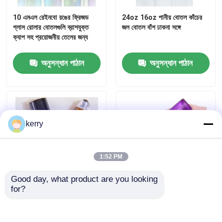
10 এমএল রেইনবো রঙের ফ্রিজড
24oz 16oz পানীয় বোতল কাঁচের
জার বোতল ক্যাপ
গ্লাস রোলার বোতলগুলি ব্রাশযুক্ত
জল বোতল বাঁশ ঢাকনা সঙ্গে
ক্যাপ সহ প্রয়োজনীয় তেলের জন্য
গৃহস্থালি গ্লাসওয়্যার
অনুসন্ধান পাঠান
অনুসন্ধান পাঠান
kerry
1:52 PM
Good day, what product are you looking 
for?
10 এমএল অ্যাম্বার ক্লিয়ার ব্ল্যাক
স্টেইনলেস স্টীল বল সহ 5 এমএল
গ্লাস রোলার বোতল
পারফিউম প্রয়োজনীয় তেল রোলার
বোতল