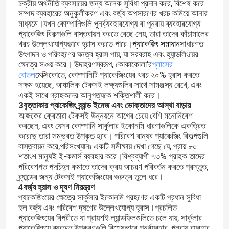
চক্রীয় অর্থনীতি ব্যবসায়ের জন্য অনেক সুবিধা প্রদান করে, বিশেষ করে
সম্পদ ব্যবহারের অনুকূলীকরণ এবং বর্জ্য অপসারণের খরচ কমিয়ে আনার
মাধ্যমে।যখন কোম্পানিগুলি পুনর্ব্যবহারযোগ্য বা পুনরায় ব্যবহারযোগ্য
প্যাকেজিং বিকল্পগুলি বাস্তবায়ন করতে বেছে নেয়, তারা তাদের কাঁচামালের
খরচ উল্লেখযোগ্যভাবে হ্রাস করতে পারে।
প্যাকেজিং সমাধান
সাধারণত
উৎপাদন ও পরিবহণের ঘনত্ব হ্রাস পায়, যা সরবরাহ এবং হ্যান্ডলিংয়ের
ক্ষেত্রে সঞ্চয় করে। উদাহরণস্বরূপ, কোকাকোলা'র
গ্লাসের
বোতল
মেক্সিকোতে, কোম্পানিটি প্যাকেজিংয়ের খরচ ২০% হ্রাস করতে
সক্ষম হয়েছে, আঞ্চলিক টেকসই লক্ষ্যগুলির সাথে সামঞ্জস্য রেখে, এবং
একই সাথে গ্রাহকদের আনুগত্যকে শক্তিশালী করে।
3বৃত্তাকার প্যাকেজিং ব্র্যান্ড ইমেজ এবং ভোক্তাদের আস্থা বাড়ায়
আজকের ক্রেতারা টেকসই উন্নয়নে আগের চেয়ে বেশি মনোনিবেশ
করছেন, এবং যেসব কোম্পানি সার্কুলার ইকোনমি ধারণাগুলিকে একত্রিত
করেছে তারা সম্ভবত উপকৃত হবে। পরিবেশ বান্ধব প্যাকেজিং বিকল্পগুলি
বাস্তবায়ন করে,পরিসংখ্যানঃ একটি সমীক্ষায় দেখা গেছে যে, প্রায় ৮০
শতাংশ মানুষই ই-কমার্স ব্যবহার করে।বিশ্বব্যাপী ৭৩% গ্রাহক তাদের
পরিবেশগত পদচিহ্ন কমাতে তাদের ক্রয় আচরণ পরিবর্তন করতে প্রস্তুত,
ব্র্যান্ডের জন্য টেকসই প্যাকেজিংয়ের গুরুত্ব তুলে ধরে।
4বর্জ্য হ্রাস ও দূষণ নিয়ন্ত্রণ
প্যাকেজিংয়ের ক্ষেত্রে সার্কুলার ইকোনমি গ্রহণের একটি প্রধান সুবিধা
হল বর্জ্য এবং পরিবেশ দূষণের উল্লেখযোগ্য হ্রাস।প্রচলিত
প্যাকেজিংয়ের বিপরীতে যা প্রায়শই ল্যান্ডফিলগুলিতে চলে যায়, সার্কুলার
প্যাকেজিংয়ে ব্যবহৃত উপকরণগুলি বিশেষভাবে পুনর্ব্যবহার, পুনরায় ব্যবহার