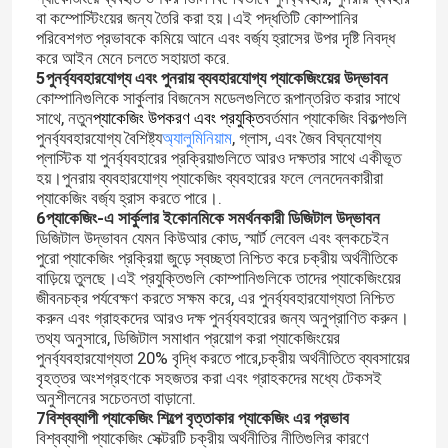
বা কম্পোস্টিংয়ের জন্য তৈরি করা হয়।এই পদ্ধতিটি কোম্পানির
পরিবেশগত প্রভাবকে কমিয়ে আনে এবং বর্জ্য হ্রাসের উপর দৃষ্টি নিবদ্ধ
করে আইন মেনে চলতে সহায়তা করে.
5পুনর্ব্যবহারযোগ্য এবং পুনরায় ব্যবহারযোগ্য প্যাকেজিংয়ের উদ্ভাবন
কোম্পানিগুলিকে সার্কুলার বিজনেস মডেলগুলিতে রূপান্তরিত করার সাথে
সাথে, নতুন
প্যাকেজিং উপকরণ এবং প্রযুক্তি
বর্তমান প্যাকেজিং বিকল্পগুলি
পুনর্ব্যবহারযোগ্য বৈশিষ্ট্য
অ্যালুমিনিয়াম
, গ্লাস, এবং জৈব বিঘ্নযোগ্য
প্লাস্টিক যা পুনর্ব্যবহারের প্রক্রিয়াগুলিতে আরও দক্ষতার সাথে একীভূত
হয়।পুনরায় ব্যবহারযোগ্য প্যাকেজিং ব্যবহারের ফলে লেনদেনকারীরা
প্যাকেজিং বর্জ্য হ্রাস করতে পারে।.
6প্যাকেজিং-এ সার্কুলার ইকোনমিকে সমর্থনকারী ডিজিটাল উদ্ভাবন
ডিজিটাল উদ্ভাবন যেমন কিউআর কোড, স্মার্ট লেবেল এবং ব্লকচেইন
পুরো প্যাকেজিং প্রক্রিয়া জুড়ে স্বচ্ছতা নিশ্চিত করে চক্রীয় অর্থনীতিকে
বাড়িয়ে তুলছে।এই প্রযুক্তিগুলি কোম্পানিগুলিকে তাদের প্যাকেজিংয়ের
জীবনচক্র পর্যবেক্ষণ করতে সক্ষম করে, এর পুনর্ব্যবহারযোগ্যতা নিশ্চিত
করুন এবং গ্রাহকদের আরও দক্ষ পুনর্ব্যবহারের জন্য অনুপ্রাণিত করুন।
তথ্য অনুসারে, ডিজিটাল সমাধান প্রয়োগ করা প্যাকেজিংয়ের
পুনর্ব্যবহারযোগ্যতা 20% বৃদ্ধি করতে পারে,চক্রীয় অর্থনীতিতে ব্যবসায়ের
বৃহত্তর অংশগ্রহণকে সহজতর করা এবং গ্রাহকদের মধ্যে টেকসই
অনুশীলনের সচেতনতা বাড়ানো.
7বিশ্বব্যাপী প্যাকেজিং শিল্পে বৃত্তাকার প্যাকেজিং এর প্রভাব
বিশ্বব্যাপী প্যাকেজিং সেক্টরটি চক্রীয় অর্থনীতির নীতিগুলির কারণে