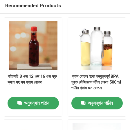
Recommended Products
কারখানা ভ্রমণ
মান নিয়ন্ত্রণ
আমাদের সাথে যোগাযোগ করুন
উদ্ধৃতির জন্য আবেদন
পাইকারি 8 ওজ 12 ওজ 16 ওজ স্ক্রু
গ্লাস বোতল ইকো বন্ধুত্বপূর্ণ BPA
ক্যাপ সহ সস গ্লাস বোতল
মুক্ত স্টেইনলেস স্টীল ঢাকনা 500ml
পানীয় গ্লাস জল বোতল
কাচের বোতল
অনুসন্ধান পাঠান
অনুসন্ধান পাঠান
গ্লাসের জার
গ্লাস কাপ