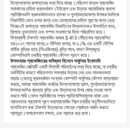
উল্লেখযোগ্য রূপান্তরের মধ্য দিয়ে যাচ্ছে।,পরিবেশ বান্ধব প্যাকেজিং
সমাধানের চাহিদা ক্রমবর্ধমান।ইউরোপ এবং উত্তর আমেরিকার ব্যবসা
প্রতিষ্ঠানগুলি ক্রমবর্ধমানভাবে হালকা ও পুনর্ব্যবহারযোগ্য উপকরণগুলিকে
নিয়মনীতি মেনে চলার জন্য এবং ভোক্তাদের চাহিদা পূরণের জন্য বেছে
নিচ্ছেএই রূপান্তর প্যাকেজিং ডিজাইনের উদ্ভাবনকেও উৎসাহিত করে,
শিল্পকে ন্যূনতমতা এবং সম্পদ সংরক্ষণের দিকে পরিচালিত করে।
বিশ্বব্যাপী টেকসই প্যাকেজিং বাজার $ 413 পৌঁছানোর প্রত্যাশিত
হয়২০২৭ সালের মধ্যে,.৮ বিলিয়ন ডলার, যা ৬.১% এর একটি যৌগিক
বার্ষিক বৃদ্ধির হারে (সিএজিআর) বৃদ্ধি পাবে, কারণ বিশ্বজুড়ে
কোম্পানিগুলি চক্রীয় প্যাকেজিং কৌশল গ্রহণ করে।
উপসংহারঃ প্যাকেজিংয়ের ভবিষ্যত হিসেবে সার্কুলার ইকোনমি
প্যাকেজিং সেক্টরটি একটি বিপ্লবী পরিবর্তনের মধ্য দিয়ে যাচ্ছে, যা চক্রীয়
অর্থনীতির কারণে পরিবেশগত সমস্যার উত্তর দেয় এবং লাভজনকতা
বাড়ায়।যেহেতু ক্রমবর্ধমান সংখ্যক কোম্পানি সার্কুলার কৌশল বাস্তবায়ন
করছে, আমরা প্যাকেজিং বর্জ্যের উল্লেখযোগ্য হ্রাস, পুনর্ব্যবহারযোগ্য
উপকরণগুলির ব্যবহার বৃদ্ধি এবং উদ্ভাবনের উপর জোর দেওয়া আশা
বাড়ি
করতে পারি।যেসব প্রতিষ্ঠানের লক্ষ্য প্রতিযোগিতামূলক থাকা এবং
গ্রাহকদের প্রত্যাশা পূরণ করাপ্যাকেজিং শিল্পে চক্রীয় অনুশীলনগুলিতে
মনোনিবেশ করা টেকসই উন্নয়নের ক্ষেত্রে শ্রেষ্ঠত্ব অর্জন করতে
পণ্য
প্রস্তুত।অপারেশনাল দক্ষতা, এবং গ্রাহক ধরে রাখা।
আমাদের সম্পর্কে