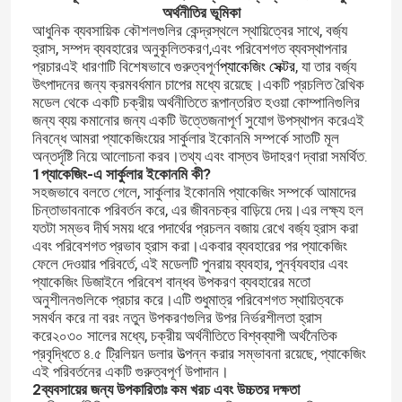
অর্থনীতির ভূমিকা
আধুনিক ব্যবসায়িক কৌশলগুলির কেন্দ্রস্থলে স্থায়িত্বের সাথে, বর্জ্য
হ্রাস, সম্পদ ব্যবহারের অনুকূলিতকরণ,এবং পরিবেশগত ব্যবস্থাপনার
প্রচারএই ধারণাটি বিশেষভাবে গুরুত্বপূর্ণ
প্যাকেজিং সেক্টর
, যা তার বর্জ্য
উৎপাদনের জন্য ক্রমবর্ধমান চাপের মধ্যে রয়েছে।একটি প্রচলিত রৈখিক
মডেল থেকে একটি চক্রীয় অর্থনীতিতে রূপান্তরিত হওয়া কোম্পানিগুলির
জন্য ব্যয় কমানোর জন্য একটি উত্তেজনাপূর্ণ সুযোগ উপস্থাপন করেএই
নিবন্ধে আমরা প্যাকেজিংয়ের সার্কুলার ইকোনমি সম্পর্কে সাতটি মূল
অন্তর্দৃষ্টি নিয়ে আলোচনা করব।তথ্য এবং বাস্তব উদাহরণ দ্বারা সমর্থিত.
1প্যাকেজিং-এ সার্কুলার ইকোনমি কী?
সহজভাবে বলতে গেলে, সার্কুলার ইকোনমি প্যাকেজিং সম্পর্কে আমাদের
চিন্তাভাবনাকে পরিবর্তন করে, এর জীবনচক্র বাড়িয়ে দেয়।এর লক্ষ্য হল
যতটা সম্ভব দীর্ঘ সময় ধরে পদার্থের প্রচলন বজায় রেখে বর্জ্য হ্রাস করা
এবং পরিবেশগত প্রভাব হ্রাস করা।একবার ব্যবহারের পর প্যাকেজিং
ফেলে দেওয়ার পরিবর্তে, এই মডেলটি পুনরায় ব্যবহার, পুনর্ব্যবহার এবং
প্যাকেজিং ডিজাইনে পরিবেশ বান্ধব উপকরণ ব্যবহারের মতো
অনুশীলনগুলিকে প্রচার করে।এটি শুধুমাত্র পরিবেশগত স্থায়িত্বকে
সমর্থন করে না বরং নতুন উপকরণগুলির উপর নির্ভরশীলতা হ্রাস
করে২০৩০ সালের মধ্যে, চক্রীয় অর্থনীতিতে বিশ্বব্যাপী অর্থনৈতিক
প্রবৃদ্ধিতে ৪.৫ ট্রিলিয়ন ডলার উত্পন্ন করার সম্ভাবনা রয়েছে, প্যাকেজিং
এই পরিবর্তনের একটি গুরুত্বপূর্ণ উপাদান।
2ব্যবসায়ের জন্য উপকারিতাঃ কম খরচ এবং উচ্চতর দক্ষতা