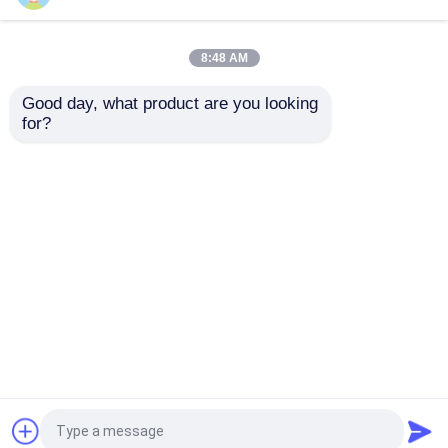
জার বোতল ক্যাপ
8:48 AM
Good day, what product are you looking 
গৃহস্থালি গ্লাসওয়্যার
for?
উচ্চ মানের ফ্যান্সি 12oz গোলাকার
কাস্টমাইজড কাস্টম 350Ml
আকৃতির সস জন্য কেচপ গ্লাস বোতল
500Ml 16Oz স্বচ্ছ গ্লাস জল
বোতল স্টেইনলেস স্টীল ঢাকনা সঙ্গে
অনুসন্ধান পাঠান
অনুসন্ধান পাঠান
বাড়ি
আমাদের সম্পর্কে
আমাদের সাথে যোগাযোগ করুন
Desktop Site
সাইট ম্যাপ
গোপনীয়তা নীতি
গুণ
কাচের বোতল
চীন কারখানা.Copyright © 2026 Anhui
Idea Technology Imp & Exp Co., Ltd.. All Rights