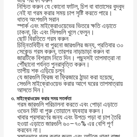
জার পরীক্ষা করুন
নিশ্চিত করুন যে কোনো ফাটল, চিপ বা বাতাসের বুদবুদ
নেই যা গরম করার সময় চাপ সৃষ্টি করতে পারে।
ধাতব অংশগুলি সরান
স্পার্ক এবং মাইক্রোওয়েভের ভিতরে ক্ষতি এড়াতে
ঢাকনা, রিং এবং সিলগুলি খুলে ফেলুন।
ছোট বিরতিতে গরম করুন
চিহ্নিতবিহীন বা পুরনো জারগুলির জন্য, প্রতিবার ৩০
সেকেন্ড গরম করুন, তারপর নাড়াচাড়া করুন বা
জারটিকে বিশ্রাম নিতে দিন। পছন্দসই তাপমাত্রা না
পৌঁছানো পর্যন্ত পুনরাবৃত্তি করুন।
তাপীয় শক এড়িয়ে চলুন
যে জারগুলি ফ্রিজ বা ফ্রিজারে ঠান্ডা করা হয়েছে,
সেগুলি মাইক্রোওয়েভ করার আগে ঘরের তাপমাত্রায়
আসতে দিন।
৩. মাইক্রোওয়েভ করার সময় সতর্কতা
গরম জারগুলি পরিচালনা করতে এবং পোড়া এড়াতে
ওভেন মিট বা পুরু তোয়ালে ব্যবহার করুন।
খাবার প্রসারণের জন্য এবং উপচে পড়া বা চাপ তৈরি
হওয়া এড়াতে জারগুলি ৬০–৭০% এর বেশি পূর্ণ
করবেন না।
সমানভাবে গরম করার জন্য এবং আটকে থাকা বাষ্প