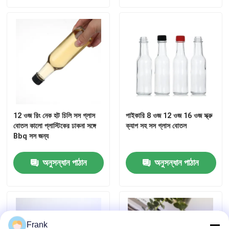
কারখানা ভ্রমণ
মান নিয়ন্ত্রণ
আমাদের সাথে যোগাযোগ করুন
12 ওজ রিং নেক হট চিলি সস গ্লাস
পাইকারি 8 ওজ 12 ওজ 16 ওজ স্ক্রু
উদ্ধৃতির জন্য আবেদন
বোতল কালো প্লাস্টিকের ঢাকনা সঙ্গে
ক্যাপ সহ সস গ্লাস বোতল
Bbq সস জন্য
কাচের বোতল
অনুসন্ধান পাঠান
অনুসন্ধান পাঠান
গ্লাসের জার
গ্লাস কাপ
Frank