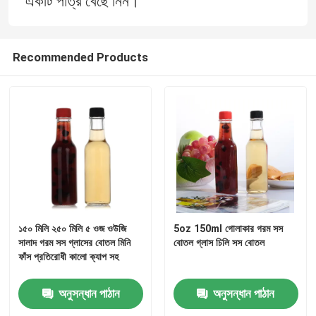
একটি পাত্র বেছে নিন।
Recommended Products
বাড়ি
১৫০ মিলি ২৫০ মিলি ৫ ওজ ওউজি
5oz 150ml গোলাকার গরম সস
সালাদ গরম সস গ্লাসের বোতল মিনি
বোতল গ্লাস চিলি সস বোতল
ফাঁস প্রতিরোধী কালো ক্যাপ সহ
পণ্য
অনুসন্ধান পাঠান
অনুসন্ধান পাঠান
আমাদের সম্পর্কে