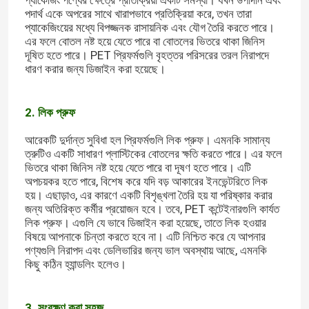
প্যাকেজিং পণ্যের ক্ষেত্রে প্রতিক্রিয়া একটি সমস্যা। যখন উপাদান এবং
পদার্থ একে অপরের সাথে খারাপভাবে প্রতিক্রিয়া করে, তখন তারা
প্যাকেজিংয়ের মধ্যে বিপজ্জনক রাসায়নিক এবং যৌগ তৈরি করতে পারে।
এর ফলে বোতল নষ্ট হয়ে যেতে পারে বা বোতলের ভিতরে থাকা জিনিস
দূষিত হতে পারে। PET প্রিফর্মগুলি বৃহত্তর পরিসরের তরল নিরাপদে
ধারণ করার জন্য ডিজাইন করা হয়েছে।
2. লিক প্রুফ
আরেকটি দুর্দান্ত সুবিধা হল প্রিফর্মগুলি লিক প্রুফ। এমনকি সামান্য
ত্রুটিও একটি সাধারণ প্লাস্টিকের বোতলের ক্ষতি করতে পারে। এর ফলে
ভিতরে থাকা জিনিস নষ্ট হয়ে যেতে পারে বা দূষণ হতে পারে। এটি
অপচয়কর হতে পারে, বিশেষ করে যদি বড় আকারের ইনভেন্টরিতে লিক
হয়। এছাড়াও, এর কারণে একটি বিশৃঙ্খলা তৈরি হয় যা পরিষ্কার করার
জন্য অতিরিক্ত কর্মীর প্রয়োজন হবে। তবে, PET কন্টেইনারগুলি কার্যত
লিক প্রুফ। এগুলি যে ভাবে ডিজাইন করা হয়েছে, তাতে লিক হওয়ার
বিষয়ে আপনাকে চিন্তা করতে হবে না। এটি নিশ্চিত করে যে আপনার
পণ্যগুলি নিরাপদ এবং ডেলিভারির জন্য ভাল অবস্থায় আছে, এমনকি
কিছু কঠিন হ্যান্ডলিং হলেও।
3. সংরক্ষণ করা সহজ