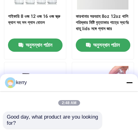
পাইকারি 8 ওজ 12 ওজ 16 ওজ স্ক্রু
কারখানার সরবরাহ 8oz 12oz খালি
কারখানা ভ্রমণ
ক্যাপ সহ সস গ্লাস বোতল
পরিষ্কার মিষ্টি বৃত্তাকার পাত্রে স্বর্ণের
ধাতু lids সঙ্গে গ্লাস জার
মান নিয়ন্ত্রণ
অনুসন্ধান পাঠান
অনুসন্ধান পাঠান
আমাদের সাথে যোগাযোগ করুন
উদ্ধৃতির জন্য আবেদন
kerry
কাচের বোতল
2:48 AM
গ্লাসের জার
Good day, what product are you looking 
for?
সিলিন্ডার স্বচ্ছ সুগন্ধি বোতল OEM
পারফিউম সিরাম 30 মিলি গ্লাস রোলার
50Ml গ্লাস সুগন্ধি বোতল সঙ্গে
বোতল বাল্ক সিল্ক স্ক্রিন প্রিন্টিং
গ্লাস কাপ
উপহার বক্স পাম্প স্প্রেয়ার