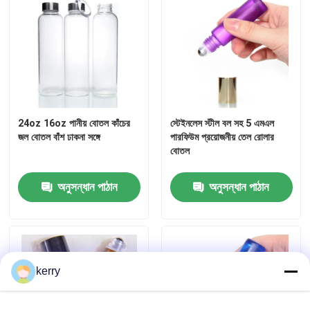
24oz 16oz পানীয় বোতল কাঁচের
স্টেইনলেস স্টীল বল সহ 5 এমএল
জল বোতল বাঁশ ঢাকনা সঙ্গে
পারফিউম প্রয়োজনীয় তেল রোলার
বোতল
অনুসন্ধান পাঠান
অনুসন্ধান পাঠান
বাড়ি
পণ্য
kerry
আমাদের সম্পর্কে