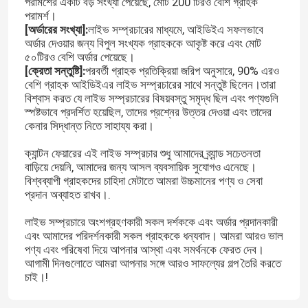
পরামর্শের একটি বড় সংখ্যা পেয়েছে, মোট 200 টিরও বেশি গ্রাহক
পরামর্শ।
[অর্ডারের সংখ্যা]:
লাইভ সম্প্রচারের মাধ্যমে, আইডিইএ সফলভাবে
অর্ডার দেওয়ার জন্য বিপুল সংখ্যক গ্রাহককে আকৃষ্ট করে এবং মোট
৫০টিরও বেশি অর্ডার পেয়েছে।
[ক্রেতা সন্তুষ্টি]:
পরবর্তী গ্রাহক প্রতিক্রিয়া জরিপ অনুসারে, 90% এরও
বেশি গ্রাহক আইডিইএর লাইভ সম্প্রচারের সাথে সন্তুষ্ট ছিলেন।তারা
বিশ্বাস করত যে লাইভ সম্প্রচারের বিষয়বস্তু সমৃদ্ধ ছিল এবং পণ্যগুলি
স্পষ্টভাবে প্রদর্শিত হয়েছিল, তাদের প্রশ্নের উত্তর দেওয়া এবং তাদের
কেনার সিদ্ধান্ত নিতে সাহায্য করা।
ক্যান্টন ফেয়ারের এই লাইভ সম্প্রচার শুধু আমাদের ব্র্যান্ড সচেতনতা
বাড়িয়ে দেয়নি, আমাদের জন্য আসল ব্যবসায়িক সুযোগও এনেছে।
বিশ্বব্যাপী গ্রাহকদের চাহিদা মেটাতে আমরা উচ্চমানের পণ্য ও সেবা
প্রদান অব্যাহত রাখব।.
লাইভ সম্প্রচারে অংশগ্রহণকারী সকল দর্শককে এবং অর্ডার প্রদানকারী
এবং আমাদের পরিদর্শনকারী সকল গ্রাহককে ধন্যবাদ। আমরা আরও ভাল
পণ্য এবং পরিষেবা দিয়ে আপনার আস্থা এবং সমর্থনকে ফেরত দেব।
আগামী দিনগুলোতে আমরা আপনার সঙ্গে আরও সাফল্যের গল্প তৈরি করতে
চাই।!