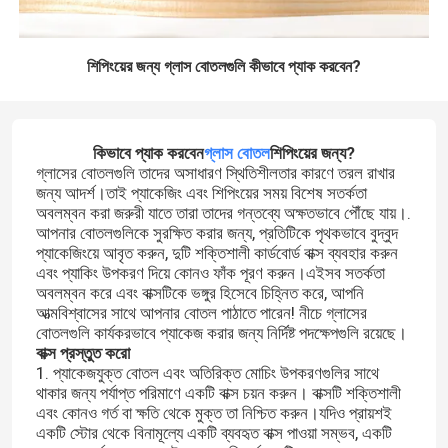
শিপিংয়ের জন্য গ্লাস বোতলগুলি কীভাবে প্যাক করবেন?
কিভাবে প্যাক করবেন
গ্লাস বোতল
শিপিংয়ের জন্য?
গ্লাসের বোতলগুলি তাদের অসাধারণ স্থিতিশীলতার কারণে তরল রাখার
জন্য আদর্শ।তাই প্যাকেজিং এবং শিপিংয়ের সময় বিশেষ সতর্কতা
অবলম্বন করা জরুরী যাতে তারা তাদের গন্তব্যে অক্ষতভাবে পৌঁছে যায়।.
আপনার বোতলগুলিকে সুরক্ষিত করার জন্য, প্রতিটিকে পৃথকভাবে বুদ্বুদ
প্যাকেজিংয়ে আবৃত করুন, দুটি শক্তিশালী কার্ডবোর্ড বাক্স ব্যবহার করুন
এবং প্যাকিং উপকরণ দিয়ে কোনও ফাঁক পূরণ করুন।এইসব সতর্কতা
অবলম্বন করে এবং বাক্সটিকে ভঙ্গুর হিসেবে চিহ্নিত করে, আপনি
আত্মবিশ্বাসের সাথে আপনার বোতল পাঠাতে পারেন! নীচে গ্লাসের
বোতলগুলি কার্যকরভাবে প্যাকেজ করার জন্য নির্দিষ্ট পদক্ষেপগুলি রয়েছে।
বাক্স প্রস্তুত করো
1. প্যাকেজযুক্ত বোতল এবং অতিরিক্ত মোচিং উপকরণগুলির সাথে
থাকার জন্য পর্যাপ্ত পরিমাণে একটি বাক্স চয়ন করুন। বাক্সটি শক্তিশালী
এবং কোনও গর্ত বা ক্ষতি থেকে মুক্ত তা নিশ্চিত করুন।যদিও প্রায়শই
একটি স্টোর থেকে বিনামূল্যে একটি ব্যবহৃত বাক্স পাওয়া সম্ভব, একটি