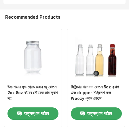
কারখানা ভ্রমণ
Recommended Products
মান নিয়ন্ত্রণ
আমাদের সাথে যোগাযোগ করুন
উদ্ধৃতির জন্য আবেদন
উচ্চ মানের ফুড গ্রেড মেসন মধু বোতল
সিলিন্ডার গরম সস বোতল 5oz ক্যাপ
কাচের বোতল
2oz 8oz কাঁচের স্টোরেজ জার ক্যাপ
এবং dripper সন্নিবেশ সঙ্গে
সহ
Woozy গ্লাস বোতল
গ্লাসের জার
অনুসন্ধান পাঠান
অনুসন্ধান পাঠান
গ্লাস কাপ