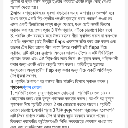
পুরানো বা দুর্বল বাক্সে সন্তুষ্ট হওয়ার পরিবর্তে একটি নতুন বেছে নেওয়া
পরামর্শ দেওয়া হয়।
2আপনার প্যাকেজিংয়ের সুরক্ষা বাড়ানোর জন্য, আপনার বোতলগুলি ধরে
রাখার জন্য একটি দ্বি-স্তরীয় পদ্ধতি ব্যবহার করার পরামর্শ দেওয়া হয়।
এমন একটি ডিজাইনের লক্ষ্য রাখুন যেখানে, যখন ছোট বাক্সটি ভিতরে
স্থাপন করা হয়, তখন প্রায় 3 ইঞ্চি প্যাডিং এটিকে চারপাশে ঘিরে রাখে।
3. প্যাকিং টেপ ব্যবহার করে উভয় বাক্সের নীচে সুরক্ষিত করুন যা কমপক্ষে
2 ইঞ্চি প্রশস্ত।দুই বিপরীত flaps একসঙ্গে ভাঁজ করে শুরু করুন এবং
তারপর টেপ দিয়ে তাদের সীল আগে উপরে অবশিষ্ট দুই flaps নিচে
স্থাপন. দুটি বাইরের ফ্ল্যাপের মিলনের জায়গায় টেপের একটি দীর্ঘ স্ট্রিপ
প্রয়োগ করুন এবং এই স্ট্রিপটির লম্ব দিকে টেপ যুক্ত করুন, শক্তিশালী
করার জন্য একটি এইচ আকৃতি গঠন করুন। অতিরিক্ত সুরক্ষার
জন্য,কোন অভ্যন্তরীণ flap বন্ধ করার জন্য নীচে একটি অতিরিক্ত
টেপ টুকরা স্থাপন.
4. প্যাকিং উপকরণ বড় বাক্সের নীচে মাউশিং হিসাবে স্থাপন করুন।
প্যাকেজ
গ্লাস বোতল
1. প্রতিটি বোতল বুদবুদ প্যাকেজে মোড়ানো। প্রতিটি বোতল চারবার
মোড়ানোর জন্য ছোট বুদবুদ প্যাকেজ ব্যবহার করুন। আপনি বড় বুদবুদ
প্যাকেজ দিয়ে প্রতিটি বোতল 2 বার মোড়ানো করতে পারেন। প্রতিটি
বোতল চারপাশে,আপনি প্রায় 3 ইঞ্চি বুদবুদ আবরণ প্রয়োজন হবেআপনি
এটি স্থির রাখতে স্কটচ টেপ বা রাবার ব্যান্ড ব্যবহার করতে পারেন।
বিভক্ত প্যাকেজিং কন্টেইনারগুলি শিপিং সরবরাহের দোকানে পাওয়া যায়
এবং বাক্স বা সন্নিবেশ বাক্সে পাওয়া যায়।