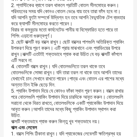
2. প্লাস্টিকের ব্যাগে তরল থাকলে প্রতিটি বোতল সীলমোহর করুন।
পরিবহনের সময় যদি কোনও বোতল ভেঙে যায় তবে তারা ফাঁস হবে না।
যদি আপনি ফুটো সম্পর্কে উদ্বিগ্ন হন তবে আপনি বৈদ্যুতিক টেপ ব্যবহার
করে ক্যাপটি সীলমোহর করতে পারেন।
বিয়ার বা কম্বুচার মতো কার্বনেটেড পানীয় যা বিস্ফোরিত হতে পারে তা
শিপিং এড়ানো গুরুত্বপূর্ণ।
3. ছোট বাক্সটি বড় বাক্সে রাখুন। ছোট বাক্সের পাশগুলি অতিরিক্ত প্যাকিং
উপকরণ দিয়ে পূরণ করুন। এটি প্রায় মাঝখানে এবং প্যাডিংয়ের উপরে
রাখুন।বাক্সটি এতটাই শক্তভাবে প্যাক করা উচিত যে বড় বাক্সটি কাঁপলে
এটি সরবে না.
4. বোতলটি বাক্সে রাখুন। যদি বোতলগুলিতে তরল থাকে তবে
বোতলগুলিকে সোজা রাখুন। যদি তারা তরল না থাকে তবে আপনি তাদের
যেখানেই চান সেখানে রাখতে পারেন।পাত্র এবং বোতল এর পাশের মধ্যে
অন্তত তিন ইঞ্চি ছেড়ে দিন.
5. প্যাকিং উপাদান দিয়ে যে কোনও ফাঁকা স্থান পূরণ করুন। বাক্সে রাখার
পরে বোতলগুলি প্যাকিং উপাদান দিয়ে চারদিকে আবৃত করুন। বোতলগুলি
সরানো থেকে বিরত রাখতে, বোতলগুলিকে একটি প্যাকেজিং উপাদান দিয়ে
আবৃত করুন।আপনি তাদের মধ্যে কিছু প্যাকিং উপাদান স্থাপন করা
উচিত.
বাক্সটি শক্তভাবে প্যাক করুন কিন্তু খুব শক্তভাবে নয়।
বাক্স এবং লেবেল
1. বাক্সে শিপিং ঠিকানা রাখুন। যদি প্যাকেজের লেবেলটি ক্ষতিগ্রস্থ হয়