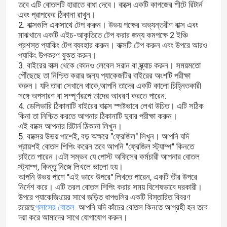
তবে এটি বোতলটি হারাতে বাধা দেবে। বাক্সে একটি কাগজের শীটে রিটার্ন
এবং প্রাপকের ঠিকানা রাখুন।
2. বাক্সগুলি একসাথে টেপ করুন। উভয় পক্ষের অভ্যন্তরীণ বাক্স এবং
মাঝখানে একটি এইচ-আকৃতিতে টেপ করার জন্য কমপক্ষে 2 ইঞ্চি
প্রশস্ত প্যাকিং টেপ ব্যবহার করুন। বাক্সটি টেপ করুন এবং উপরে আরও
প্যাকিং উপকরণ যুক্ত করুন।
3. বাইরের বাক্স থেকে কোনও লেবেল সরান বা স্ক্র্যাচ করুন। সময়মতো
পৌঁছেছে তা নিশ্চিত করার জন্য প্যাকেজটির বাইরের অংশটি পরীক্ষা
করুন। যদি তারা সেখানে থাকে,আপনি তাদের একটি কালো চিহ্নিতকারী
সঙ্গে অপসারণ বা সম্পূর্ণরূপে তাদের আবরণ করতে পারেন.
4. ডেলিভারি ঠিকানাটি বাইরের বাক্সে স্পষ্টভাবে লেখা উচিত। এটি সঠিক
কিনা তা নিশ্চিত করতে আপনার ঠিকানাটি দুবার পরীক্ষা করুন।
এই বাক্সে আপনার রিটার্ন ঠিকানা লিখুন।
5. বাক্সের উভয় পাশেই, বড় অক্ষরে "ফ্রেজিল" লিখুন। আপনি যদি
প্রায়শই বোতল শিপিং করেন তবে আপনি "ফ্রেজিল স্ট্যাম্প" কিনতে
চাইতে পারেন।এটা সম্ভব যে পোস্ট অফিসের কর্মচারী আপনার বোতল
বাড়ি
স্ট্যাম্প, কিন্তু নিজে লিখলে ভালো হয়।
আপনি উভয় পাশে "এই ভাবে উপরে" লিখতে পারেন, একটি তীর উপরে
নির্দেশ করে। এটি তরল বোতল শিপিং করার সময় বিশেষভাবে দরকারী।
পণ্য
উপরে প্যাকেজিংয়ের সাথে জড়িত ধাপগুলির একটি বিস্তারিত বিবরণ
রয়েছে
গ্লাসের বোতল
. আপনি যদি কাঁচের বোতল কিনতে আগ্রহী হন তবে
দয়া করে আমাদের সাথে যোগাযোগ করুন।
আমাদের সম্পর্কে