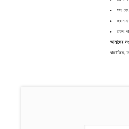
সস এবং 
জ্যাম এ
তরল: পা
আমাদের সং
ধারণাটিতে, আ