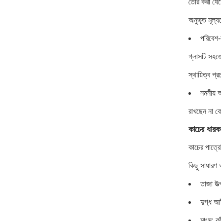
তৈরি করা যেত
অনুভূত মূল্য
পরিবেশ-
গ্লাসটি সহজে
স্থায়িত্ব প্
নমনীয় 
রাখছেন না ক
কাচের ধারক
কাচের পাত্রে
কিছু সাধারণ 
তাজা উত
দুগ্ধ আ
মাংস: ক