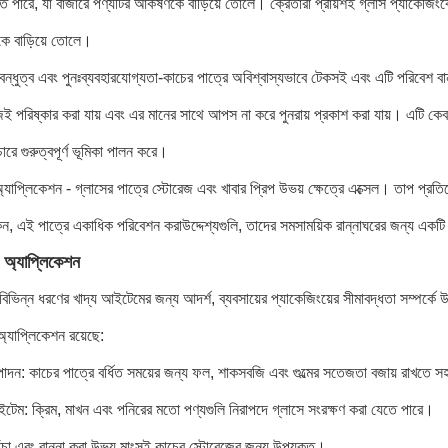
ে পারে, যা বাজারে পণ্যটির আকর্ষণকে বাড়িয়ে তোলে। ক্রেতারা প্রায়শই গ্লাস প্যাকেজি
কে বাড়িয়ে তোলে।
বন্ধুত্ব এবং পুনঃব্যবহারযোগ্যতা-কাচের পাত্রে অবিশ্বাস্যভাবে টেকসই এবং এটি পরিবেশ ব
ই পরিষ্কার করা যায় এবং এর মানের সাথে আপস না করে পুনরায় প্রকাশ করা যায়। এটি কেবল 
রচারে গুরুত্বপূর্ণ ভূমিকা পালন করে।
অ্যাপ্লিকেশন - গ্লাসের পাত্রে স্টোরেজ এবং খাবার প্রিপ উভয় ক্ষেত্রে এক্সেল। তাপ প্রতি
েন, এই পাত্রে একাধিক পরিবেশন করা
উদ্দেশ্যগুলি, তাদের সমসাময়িক রান্নাঘরের জন্য একটি
 অ্যাপ্লিকেশন
বিভিন্ন ধরণের খাদ্য আইটেমের জন্য আদর্শ, ব্যবসায়ের প্যাকেজিংয়ের সীমাবদ্ধতা সম্পর্কে
অ্যাপ্লিকেশন রয়েছে:
্পাদন: কাচের পাত্রে বর্ধিত সময়ের জন্য ফল, শাকসবজি এবং গুল্মের সতেজতা বজায় রাখতে স
ইটেম: ক্রিম, মাখন এবং পনিরের মতো পণ্যগুলি নিরাপদে গ্লাসে সংরক্ষণ করা যেতে পারে।
াঁচা এবং রান্না করা উভয় মাংসই কাচের স্টোরেজের জন্য উপযুক্ত।