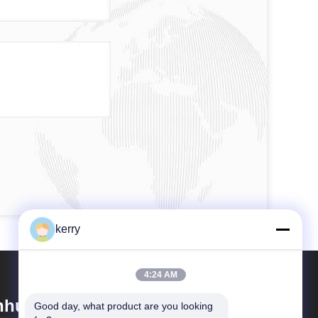
kerry
4:24 AM
hui Idea Technology Imp & Exp
Good day, what product are you looking 