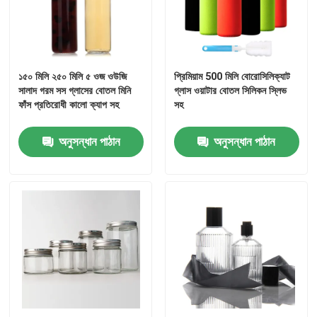
কারখানা ভ্রমণ
১৫০ মিলি ২৫০ মিলি ৫ ওজ ওউজি
প্রিমিয়াম 500 মিলি বোরোসিলিক্যাট
মান নিয়ন্ত্রণ
সালাদ গরম সস গ্লাসের বোতল মিনি
গ্লাস ওয়াটার বোতল সিলিকন স্লিভ
ফাঁস প্রতিরোধী কালো ক্যাপ সহ
সহ
আমাদের সাথে যোগাযোগ করুন
অনুসন্ধান পাঠান
অনুসন্ধান পাঠান
উদ্ধৃতির জন্য আবেদন
কাচের বোতল
গ্লাসের জার
গ্লাস কাপ