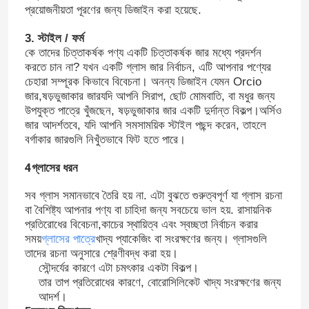
প্রয়োজনীয়তা পূরণের জন্য ডিজাইন করা হয়েছে.
3. স্টাইল / ফর্ম
কে তাদের চিত্তাকর্ষক পণ্য একটি চিত্তাকর্ষক জার মধ্যে প্রদর্শন
করতে চান না? যখন একটি গ্লাস জার নির্বাচন, এটি আপনার পণ্যের
চেহারা সম্পূরক কিভাবে বিবেচনা। অনন্য ডিজাইন যেমন Orcio
জার,ষড়ভুজাকার জারযদি আপনি সিরাপ, ছোট মোমবাতি, বা মধুর জন্য
উপযুক্ত পাত্রে খুঁজছেন, ষড়ভুজাকার জার একটি দুর্দান্ত বিকল্প।অর্সিও
জার আদর্শতবে, যদি আপনি সমসাময়িক স্টাইল পছন্দ করেন, তাহলে
বর্গাকার জারগুলি নিখুঁতভাবে ফিট হতে পারে।
4গ্লাসের ধরন
সব গ্লাস সমানভাবে তৈরি হয় না. এটা বুঝতে গুরুত্বপূর্ণ যা গ্লাস রচনা
বা বৈশিষ্ট্য আপনার পণ্য বা চাহিদা জন্য সবচেয়ে ভাল হয়. রাসায়নিক
প্রতিরোধের বিবেচনা,কাচের স্থায়িত্ব এবং স্বচ্ছতা নির্বাচন করার
সময়
গ্লাসের পাত্রে
খাদ্য প্যাকেজিং বা সংরক্ষণের জন্য। গ্লাসগুলি
তাদের রচনা অনুসারে শ্রেণীবদ্ধ করা হয়।
সৌন্দর্যের কারণে এটা চমৎকার একটা বিকল্প।
তার তাপ প্রতিরোধের কারণে, বোরোসিলিকেট খাদ্য সংরক্ষণের জন্য
আদর্শ।