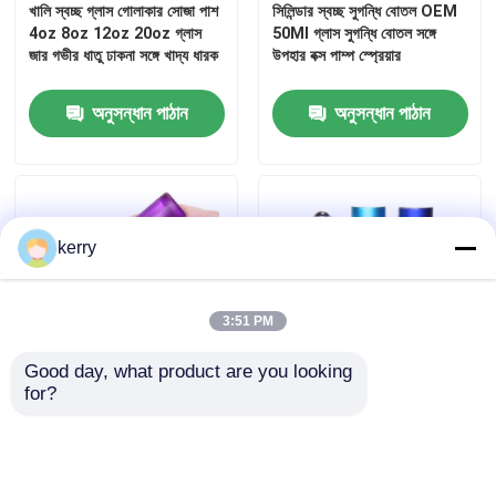
খালি স্বচ্ছ গ্লাস গোলাকার সোজা পাশ
সিলিন্ডার স্বচ্ছ সুগন্ধি বোতল OEM
4oz 8oz 12oz 20oz গ্লাস
50Ml গ্লাস সুগন্ধি বোতল সঙ্গে
জার গভীর ধাতু ঢাকনা সঙ্গে খাদ্য ধারক
উপহার বক্স পাম্প স্প্রেয়ার
জার বোতল ক্যাপ
অনুসন্ধান পাঠান
অনুসন্ধান পাঠান
গৃহস্থালি গ্লাসওয়্যার
kerry
3:51 PM
Good day, what product are you looking 
for?
স্টেইনলেস স্টীল বল সহ 5 এমএল
জেমস্টোন 30 মিলি গ্লাস রোলার
পারফিউম প্রয়োজনীয় তেল রোলার
বোতল খালি সুগন্ধি রোলার
বোতল