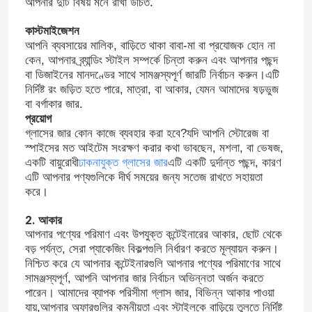
আপনার দুটি বিষয় মনে রাখা উচিত.
কাস্টমাইজেশন
আপনি ব্যবসায়ের মালিক, বাড়িতে থাকা বাবা-মা বা প্রযোজক হোন না
কেন, আপনার ব্র্যান্ডিং স্টাইল সম্পর্কে চিন্তা করুন এবং আপনার পছন্দ
বা ডিজাইনের মানদণ্ডের সাথে সামঞ্জস্যপূর্ণ জারটি নির্বাচন করুন।এটি
নির্দিষ্ট রং জড়িত হতে পারে, মাত্রা, বা আকার, যেমন আমাদের ষড়ভুজ
বা বর্গাকার জার.
প্রয়োগ
গ্লাসের জার কোন কাজে ব্যবহার করা হবে?যদি আপনি স্টোরেজ বা
স্পাইসের মত আইটেম সংরক্ষণ করার কথা ভাবছেন, মশলা, বা ভেষজ,
একটি বায়ুরোধী
ঢাকনাযুক্ত গ্লাসের জার
এটি একটি দুর্দান্ত পছন্দ, কারণ
এটি আপনার পণ্যগুলিকে দীর্ঘ সময়ের জন্য সতেজ রাখতে সহায়তা
করে।
2. আকার
আপনার পণ্যের পরিমাণ এবং উপযুক্ত কন্টেইনারের আকার, ছোট থেকে
বড় পর্যন্ত, সেরা প্যাকেজিং বিকল্পগুলি নির্ধারণ করতে মূল্যায়ন করুন।
নিশ্চিত করে যে আপনার কন্টেইনারগুলি আপনার পণ্যের পরিমাণের সাথে
সামঞ্জস্যপূর্ণ, আপনি আপনার জার নির্বাচন অভিন্নতা অর্জন করতে
পারেন। আমাদের ব্যাপক পরিসীমা গ্লাস জার, বিভিন্ন আকার পাওয়া
যায়,আপনার অফারগুলির কমনীয়তা এবং স্টাইলকে বাড়িয়ে তুলতে নির্দিষ্ট