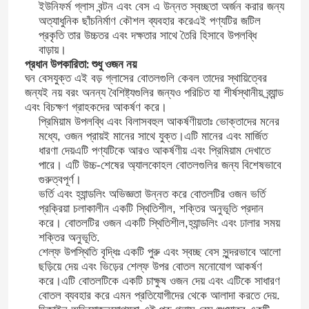
ইউনিফর্ম গ্লাস বন্টন এবং বেস এ উন্নত স্বচ্ছতা অর্জন করার জন্য
অত্যাধুনিক ছাঁচনির্মাণ কৌশল ব্যবহার করেএই পণ্যটির জটিল
প্রকৃতি তার উচ্চতর এবং দক্ষতার সাথে তৈরি হিসাবে উপলব্ধি
বাড়ায়।
প্রধান উপকারিতা: শুধু ওজন নয়
ঘন বেসযুক্ত এই বড় গ্লাসের বোতলগুলি কেবল তাদের স্থায়িত্বের
জন্যই নয় বরং অনন্য বৈশিষ্ট্যগুলির জন্যও পরিচিত যা শীর্ষস্থানীয় ব্র্যান্ড
এবং বিচক্ষণ গ্রাহকদের আকর্ষণ করে।
প্রিমিয়াম উপলব্ধি এবং বিলাসবহুল আকর্ষণীয়তাঃ ভোক্তাদের মনের
মধ্যে, ওজন প্রায়ই মানের সাথে যুক্ত।এটি মানের এবং মার্জিত
ধারণা দেয়এটি পণ্যটিকে আরও আকর্ষণীয় এবং প্রিমিয়াম দেখাতে
পারে। এটি উচ্চ-শেষের অ্যালকোহল বোতলগুলির জন্য বিশেষভাবে
গুরুত্বপূর্ণ।
ভর্তি এবং হ্যান্ডলিং অভিজ্ঞতা উন্নত করে বোতলটির ওজন ভর্তি
প্রক্রিয়া চলাকালীন একটি স্থিতিশীল, শক্তির অনুভূতি প্রদান
করে। বোতলটির ওজন একটি স্থিতিশীল,হ্যান্ডলিং এবং ঢালার সময়
শক্তির অনুভূতি.
শেল্ফ উপস্থিতি বৃদ্ধিঃ একটি পুরু এবং স্বচ্ছ বেস সুন্দরভাবে আলো
ছড়িয়ে দেয় এবং ভিড়ের শেল্ফ উপর বোতল মনোযোগ আকর্ষণ
করে।এটি বোতলটিকে একটি চাক্ষুষ ওজন দেয় এবং এটিকে সাধারণ
বোতল ব্যবহার করে এমন প্রতিযোগীদের থেকে আলাদা করতে দেয়.