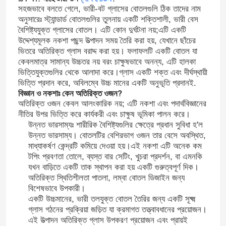
সহজভাবে বলতে গেলে, ভারী-বট গ্লাসের বোতলগুলি ঠিক তাদের নাম
অনুসারেঃ স্ট্যান্ডার্ড বোতলগুলির তুলনায় একটি শক্তিশালী, ভারী বেস
বৈশিষ্ট্যযুক্ত গ্লাসের বোতল। এটি কোন দুর্ঘটনা নয়;এটি একটি
উদ্দেশ্যমূলক নকশা পছন্দ উত্পাদন সময় তৈরি করা হয়, যেখানে ছাঁচের
ভিতরে অতিরিক্ত গ্লাস বরাদ্দ করা হয়। ফলাফলটি একটি বোতল যা
কেবলমাত্র সামান্য উচ্চতর নয় বরং চাক্ষুষভাবে অনন্য, এটি হালকা
ভিত্তিযুক্তগুলির থেকে আলাদা করে।গ্লাস একটি শক্ত এবং দীর্ঘস্থায়ী
ই.
ভিত্তি প্রদান করে, অবিলম্বে উচ্চ মানের একটি অনুভূতি প্রদান
বিজ্ঞান ও নকশাঃ কেন অতিরিক্ত ওজন?
অতিরিক্ত ওজন কেবল আলংকারিক নয়; এটি নকশা এবং পদার্থবিজ্ঞানের
নীতির উপর ভিত্তি করে কার্যকরী এবং চাক্ষুষ ভূমিকা পালন করে।
উন্নত ভারসাম্যঃ শারীরিক বৈশিষ্ট্যগুলির ক্ষেত্রে প্রধান সুবিধা হ'ল
উন্নত ভারসাম্য। বোতলটির বেশিরভাগ ওজন তার বেসে অবস্থিত,
মাধ্যাকর্ষণ কেন্দ্রটি কমিয়ে দেওয়া হয়।এই নকশা এটি অনেক কম
টপিং প্রবণতা তোলে, ব্যস্ত বার সেটিং, খুচরা প্রদর্শন, বা এমনকি
যখন বাড়িতে একটি তাক স্থাপন করা হয় একটি গুরুত্বপূর্ণ দিক।
অতিরিক্ত স্থিতিশীলতা পাতলা, লম্বা বোতল ডিজাইন জন্য
বিশেষভাবে উপকারী।
একটি উচ্চমানের, ভারী তলযুক্ত বোতল তৈরির জন্য একটি সূক্ষ্ম
গ্লাস গঠনের প্রক্রিয়া জড়িত যা ক্রমাগত তত্ত্বাবধানের প্রয়োজন।
এই উত্পাদন অতিরিক্ত গ্লাস উপকরণ প্রয়োজন এবং প্রায়ই