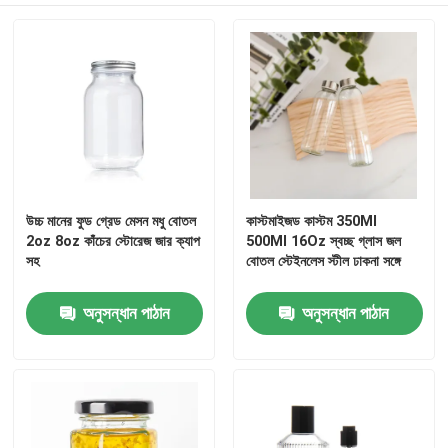
জার বোতল ক্যাপ
গৃহস্থালি গ্লাসওয়্যার
উচ্চ মানের ফুড গ্রেড মেসন মধু বোতল
কাস্টমাইজড কাস্টম 350Ml
2oz 8oz কাঁচের স্টোরেজ জার ক্যাপ
500Ml 16Oz স্বচ্ছ গ্লাস জল
সহ
বোতল স্টেইনলেস স্টীল ঢাকনা সঙ্গে
অনুসন্ধান পাঠান
অনুসন্ধান পাঠান