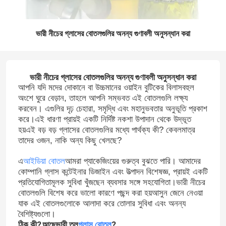
ভারী নীচের গ্লাসের বোতলগুলির অনন্য গুণাবলী অনুসন্ধান করা
ভারী নীচের গ্লাসের বোতলগুলির অনন্য গুণাবলী অনুসন্ধান করা
আপনি যদি মদের দোকানে বা উচ্চমানের ওয়াইন বুটিকের বিলাসবহুল
অংশে ঘুরে বেড়ান, তাহলে আপনি সম্ভবত এই বোতলগুলি লক্ষ্য
করবেন। এগুলির দৃঢ় চেহারা, সমৃদ্ধি এবং মহানুভবতার অনুভূতি প্রকাশ
করে।এই ধারণা প্রায়ই একটি নির্দিষ্ট নকশা উপাদান থেকে উদ্ভূত
হয়এই বড় বড় গ্লাসের বোতলগুলির মধ্যে পার্থক্য কী? কেবলমাত্র
তাদের ওজন, নাকি অন্য কিছু খেলছে?
এ
আইডিয়া বোতল
আমরা প্যাকেজিংয়ের গুরুত্ব বুঝতে পারি। আমাদের
কোম্পানি গ্লাস কন্টেইনার ডিজাইন এবং উত্পাদন বিশেষজ্ঞ, প্রায়ই একটি
প্রতিযোগিতামূলক সুবিধা খুঁজছেন ব্যবসার সঙ্গে সহযোগিতা।ভারী নীচের
বোতলগুলি বিশেষ করে ভালো কারণে পছন্দ করা হয়আসুন জেনে নেওয়া
যাক এই বোতলগুলোকে আলাদা করে তোলার সুবিধা এবং অনন্য
বৈশিষ্ট্যগুলো।
ঠিক কী?
আছে
ভারী তল
গ্লাস বোতল
?