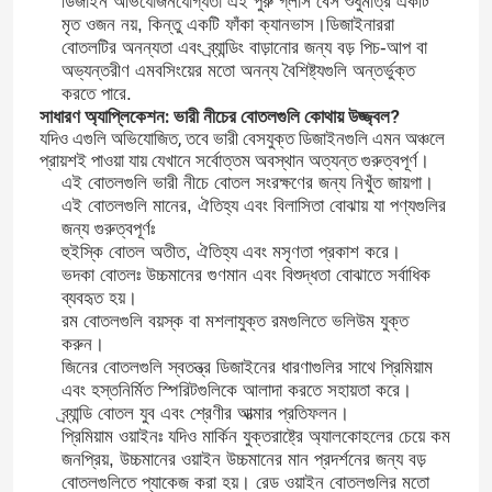
ডিজাইন অভিযোজনযোগ্যতা এই পুরু গ্লাস বেস শুধুমাত্র একটি
মৃত ওজন নয়, কিন্তু একটি ফাঁকা ক্যানভাস।ডিজাইনাররা
বোতলটির অনন্যতা এবং ব্র্যান্ডিং বাড়ানোর জন্য বড় পিচ-আপ বা
অভ্যন্তরীণ এমবসিংয়ের মতো অনন্য বৈশিষ্ট্যগুলি অন্তর্ভুক্ত
করতে পারে.
সাধারণ অ্যাপ্লিকেশন: ভারী নীচের বোতলগুলি কোথায় উজ্জ্বল?
যদিও এগুলি অভিযোজিত, তবে ভারী বেসযুক্ত ডিজাইনগুলি এমন অঞ্চলে
প্রায়শই পাওয়া যায় যেখানে সর্বোত্তম অবস্থান অত্যন্ত গুরুত্বপূর্ণ।
এই বোতলগুলি ভারী নীচে বোতল সংরক্ষণের জন্য নিখুঁত জায়গা।
এই বোতলগুলি মানের, ঐতিহ্য এবং বিলাসিতা বোঝায় যা পণ্যগুলির
জন্য গুরুত্বপূর্ণঃ
হুইস্কি বোতল অতীত, ঐতিহ্য এবং মসৃণতা প্রকাশ করে।
ভদকা বোতলঃ উচ্চমানের গুণমান এবং বিশুদ্ধতা বোঝাতে সর্বাধিক
ব্যবহৃত হয়।
রম বোতলগুলি বয়স্ক বা মশলাযুক্ত রমগুলিতে ভলিউম যুক্ত
করুন।
বাড়ি
জিনের বোতলগুলি স্বতন্ত্র ডিজাইনের ধারণাগুলির সাথে প্রিমিয়াম
এবং হস্তনির্মিত স্পিরিটগুলিকে আলাদা করতে সহায়তা করে।
ব্র্যান্ডি বোতল যুব এবং শ্রেণীর আত্মার প্রতিফলন।
পণ্য
প্রিমিয়াম ওয়াইনঃ যদিও মার্কিন যুক্তরাষ্ট্রে অ্যালকোহলের চেয়ে কম
জনপ্রিয়, উচ্চমানের ওয়াইন উচ্চমানের মান প্রদর্শনের জন্য বড়
বোতলগুলিতে প্যাকেজ করা হয়। রেড ওয়াইন বোতলগুলির মতো
আমাদের সম্পর্কে