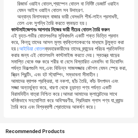
রিজার্ভ ওয়াইন বোতল,শ্যাম্পেন বোতল বা নির্দিষ্ট ডেজার্ট ওয়াইন
যেমন আইস ওয়াইন বোতল সব উদাহরণ.
অন্যান্য বিলাসবহুল বাজার ভারী বেসগুলি শীর্ষ-লাইন প্রসাধনী,
কারখানা ভ্রমণ
তেল এবং সুগন্ধি তৈরি করতে ব্যবহৃত হয়।
কাস্টমাইজেশনঃ আপনার নিজের ভারী নীচের বোতল তৈরি করুন
এই বৃহত-গভীর বোতলগুলির সুবিধাগুলি একটি শক্ত ভিত্তি প্রদান
মান নিয়ন্ত্রণ
করে, কিন্তু তাদের আসল মূল্য ব্যক্তিগতকরণের মাধ্যমে উন্মুক্ত করা
হয়।
আইডিয়া বোতল
ব্যবহারকারীদের তাদের ব্র্যান্ডের পরিচয় প্রতিফলিত
করার জন্য এই বোতলগুলি কাস্টমাইজ করতে দেয়। স্বতন্ত্র ঘাড়ের
আমাদের সাথে যোগাযোগ করুন
সমাপ্তি থেকে শুরু করে শরীর বা বেসে বিস্তারিত এমবসিং বা ডিবোসিং
পর্যন্ত বিকল্পগুলি সহ,এবং বিভিন্ন সাজসজ্জার কৌশল যেমন স্প্রে করা,
স্ক্রিন প্রিন্টিং, এবং হট স্ট্যাম্পিং, সম্ভাবনা সীমাহীন।
উদ্ধৃতির জন্য আবেদন
আমাদের ব্যাপক প্রক্রিয়া, যা নকশা, ছাঁচ তৈরি, কাঁচ উৎপাদন এবং
সজ্জা অন্তর্ভুক্ত করে, ধারণা থেকে চূড়ান্ত পণ্য পর্যন্ত একটি
বিরামবিহীন যাত্রা নিশ্চিত করে।আমরা আমাদের ক্লায়েন্টদের সাথে
কাচের বোতল
ঘনিষ্ঠভাবে সহযোগিতা করে অবিস্মরণীয়, প্রিমিয়াম গ্লাস পণ্য যা ব্র্যান্ড
তৈরি করে এবং বিশ্বব্যাপী শ্রোতাদের আকর্ষণ করে।
গ্লাসের জার
Recommended Products
গ্লাস কাপ